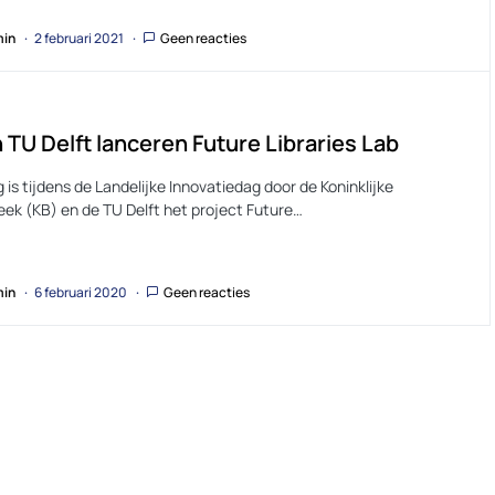
in
2 februari 2021
Geen reacties
 TU Delft lanceren Future Libraries Lab
is tijdens de Landelijke Innovatiedag door de Koninklijke
eek (KB) en de TU Delft het project Future…
in
6 februari 2020
Geen reacties