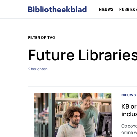
NIEUWS
RUBRIEK
FILTER OP TAG
Future Librarie
2 berichten
NIEUWS
KB or
inclu
Op donde
online 