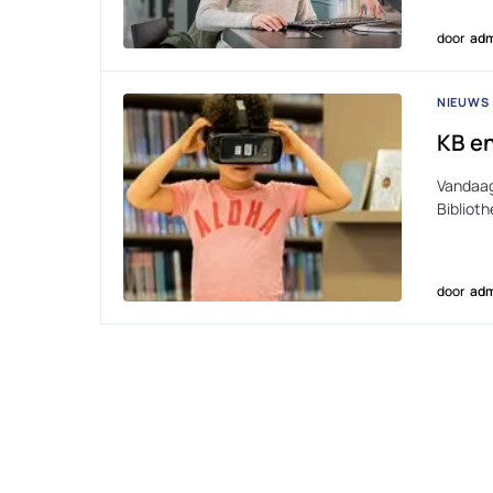
door
adm
NIEUWS
KB en
Vandaag 
Biblioth
door
adm