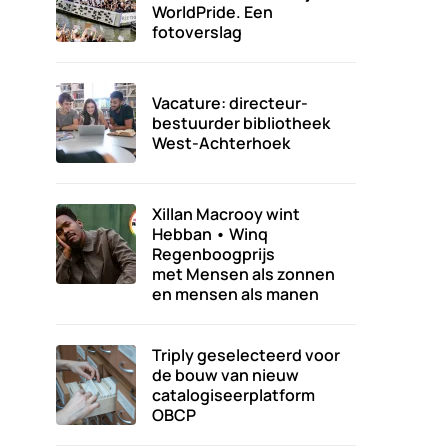
WorldPride. Een
fotoverslag
Vacature: directeur-
bestuurder bibliotheek
West-Achterhoek
Xillan Macrooy wint
Hebban • Winq
Regenboogprijs
met Mensen als zonnen
en mensen als manen
Triply geselecteerd voor
de bouw van nieuw
catalogiseerplatform
OBCP