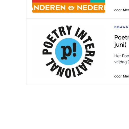
door
Men
NIEUWS
Poetr
juni)
Het Poet
vrijdag 
door
Men