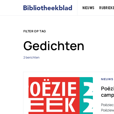
NIEUWS
RUBRIEK
FILTER OP TAG
Gedichten
2 berichten
NIEUWS
Poëz
camp
Poëziec
Poëziew