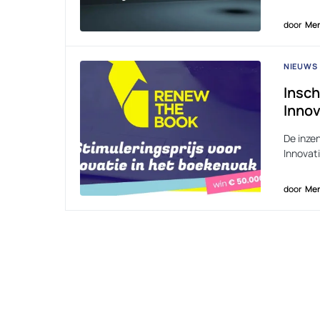
door
Men
NIEUWS
Insch
Innov
De inzen
Innovat
door
Men