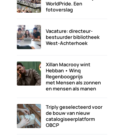
WorldPride. Een
fotoverslag
Vacature: directeur-
bestuurder bibliotheek
West-Achterhoek
Xillan Macrooy wint
Hebban • Winq
Regenboogprijs
met Mensen als zonnen
en mensen als manen
Triply geselecteerd voor
de bouw van nieuw
catalogiseerplatform
OBCP