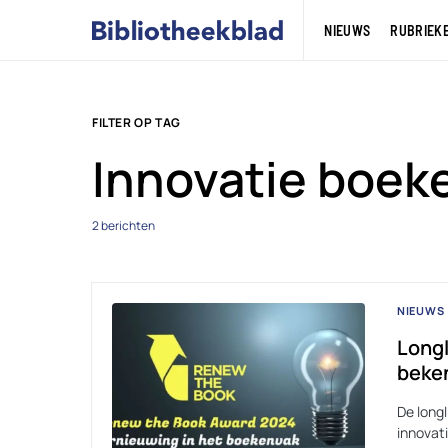
NIEUWS
RUBRIEK
FILTER OP TAG
Innovatie boek
2 berichten
NIEUWS
Longl
beke
De long
innovat