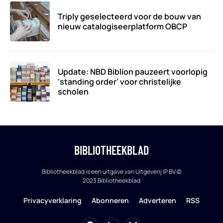
Triply geselecteerd voor de bouw van
nieuw catalogiseerplatform OBCP
Update: NBD Biblion pauzeert voorlopig
‘standing order’ voor christelijke
scholen
BIBLIOTHEEKBLAD
Bibliotheekblad is een uitgave van Uitgeverij IP BV ©
2023 Bibliotheekblad
Privacyverklaring
Abonneren
Adverteren
RSS