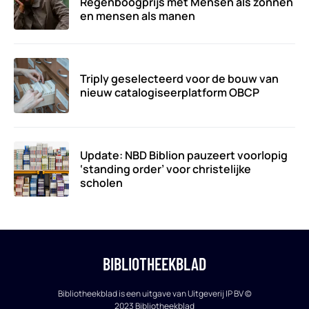
Regenboogprijs met Mensen als zonnen
en mensen als manen
Triply geselecteerd voor de bouw van
nieuw catalogiseerplatform OBCP
Update: NBD Biblion pauzeert voorlopig
‘standing order’ voor christelijke
scholen
BIBLIOTHEEKBLAD
Bibliotheekblad is een uitgave van Uitgeverij IP BV ©
2023 Bibliotheekblad