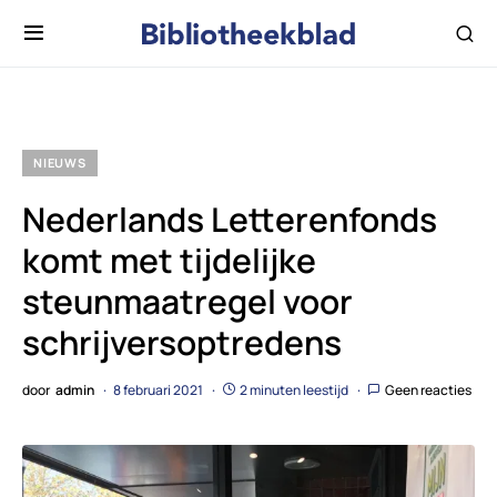
NIEUWS
Nederlands Letterenfonds
komt met tijdelijke
steunmaatregel voor
schrijversoptredens
door
admin
8 februari 2021
2 minuten leestijd
Geen reacties