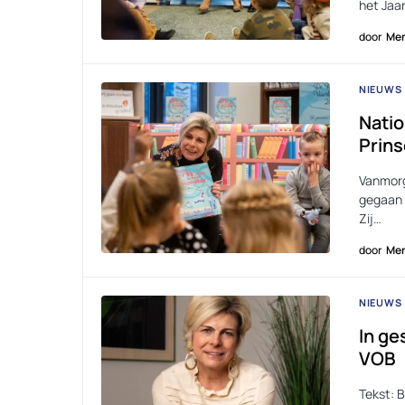
het Jaar
door
Men
NIEUWS
Natio
Prins
Vanmorg
gegaan 
Zij…
door
Men
NIEUWS
In ge
VOB
Tekst: 