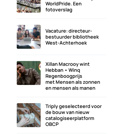
WorldPride. Een
fotoverslag
Vacature: directeur-
bestuurder bibliotheek
West-Achterhoek
Xillan Macrooy wint
Hebban • Winq
Regenboogprijs
met Mensen als zonnen
en mensen als manen
Triply geselecteerd voor
de bouw van nieuw
catalogiseerplatform
OBCP