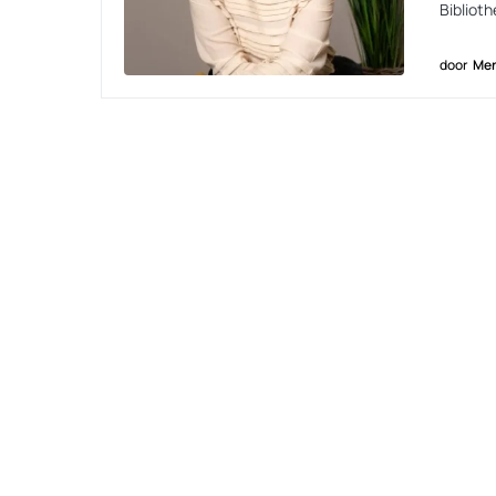
Bibliot
door
Men