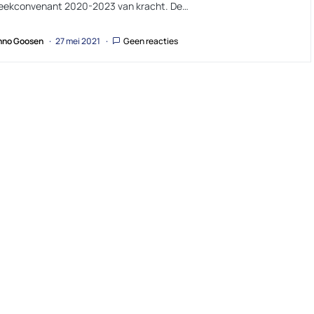
heekconvenant 2020-2023 van kracht. De…
no Goosen
27 mei 2021
Geen reacties