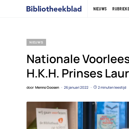
NIEUWS
RUBRIEK
NIEUWS
Nationale Voorlee
H.K.H. Prinses Lau
door
Menno Goosen
26 januari 2022
2 minuten leestijd