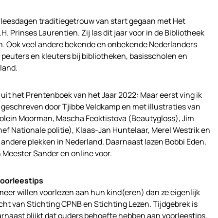
leesdagen traditiegetrouw van start gegaan met Het
. Prinses Laurentien. Zij las dit jaar voor in de Bibliotheek
rn. Ook veel andere bekende en onbekende Nederlanders
n peuters en kleuters bij bibliotheken, basisscholen en
land.
 uit het Prentenboek van het Jaar 2022: Maar eerst ving ik
geschreven door Tjibbe Veldkamp en met illustraties van
olein Moorman, Mascha Feoktistova (Beautygloss), Jim
 Nationale politie), Klaas-Jan Huntelaar, Merel Westrik en
 andere plekken in Nederland. Daarnaast lazen Bobbi Eden,
n Meester Sander en online voor.
oorleestips
meer willen voorlezen aan hun kind(eren) dan ze eigenlijk
acht van Stichting CPNB en Stichting Lezen. Tijdgebrek is
arnaast blijkt dat ouders behoefte hebben aan voorleestips.