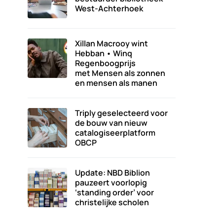
West-Achterhoek
Xillan Macrooy wint
Hebban • Winq
Regenboogprijs
met Mensen als zonnen
en mensen als manen
Triply geselecteerd voor
de bouw van nieuw
catalogiseerplatform
OBCP
Update: NBD Biblion
pauzeert voorlopig
‘standing order’ voor
christelijke scholen