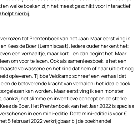
d en welke boeken zijn het meest geschikt voor interactief
helpt hierbij.
 verkozen tot Prentenboek van het Jaar: Maar eerst ving ik
en Kees de Boer (Lemniscaat). Iedere ouder herkent het:
even een verhaaltje, maar kort… en dan begint het. Maar
alleen om voor te lezen. Ook als samenleesboek is het een
ehaaste volwassene en het kind dat hem of haar uitlokt nog
ijkheid opleveren. Tjibbe Veldkamp schreef een verhaal dat
sie en de betoverende kracht van verhalen: het ideale boek
voorgelezen kan worden. Maar eerst ving ik een monster
, dankzij het slimme en inventieve concept en de sterke
n Kees de Boer. Het Prentenboek van het Jaar 2022 is speciaal
erschenen in een mini-editie. Deze mini-editie is voor €
met 5 februari 2022 verkrijgbaar bij de boekhandel