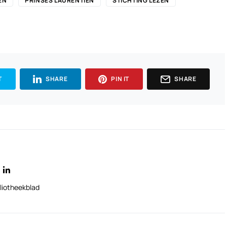
EN
PRINSES LAURENTIEN
STICHTING LEZEN
T
SHARE
PIN IT
SHARE
liotheekblad