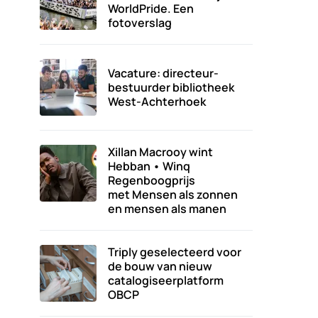
WorldPride. Een
fotoverslag
Vacature: directeur-
bestuurder bibliotheek
West-Achterhoek
Xillan Macrooy wint
Hebban • Winq
Regenboogprijs
met Mensen als zonnen
en mensen als manen
Triply geselecteerd voor
de bouw van nieuw
catalogiseerplatform
OBCP