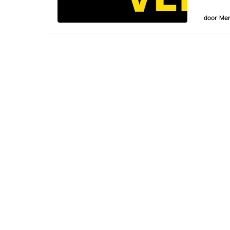
door
Men