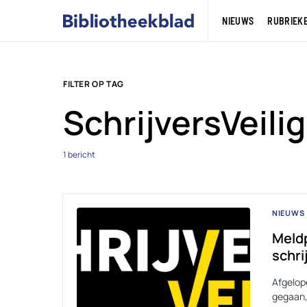
NIEUWS
RUBRIEK
FILTER OP TAG
SchrijversVeilig
1 bericht
NIEUWS
Meldp
schri
Afgelope
gegaan, 