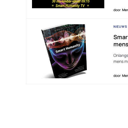
door
Men
NIEUWS
Smart
mens
Onlangs
mens me
door
Men