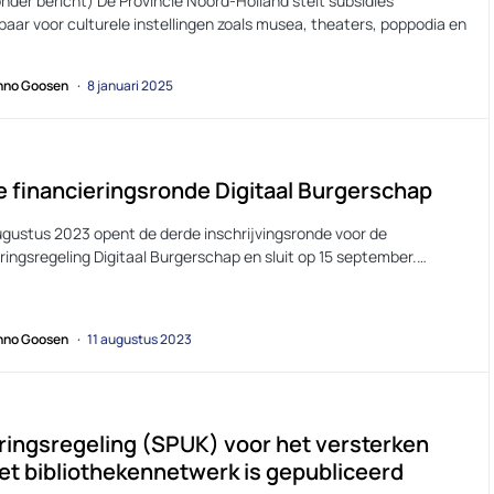
nder bericht) De Provincie Noord-Holland stelt subsidies
aar voor culturele instellingen zoals musea, theaters, poppodia en
no Goosen
8 januari 2025
 financieringsronde Digitaal Burgerschap
ugustus 2023 opent de derde inschrijvingsronde voor de
ringsregeling Digitaal Burgerschap en sluit op 15 september.…
no Goosen
11 augustus 2023
ringsregeling (SPUK) voor het versterken
et bibliothekennetwerk is gepubliceerd