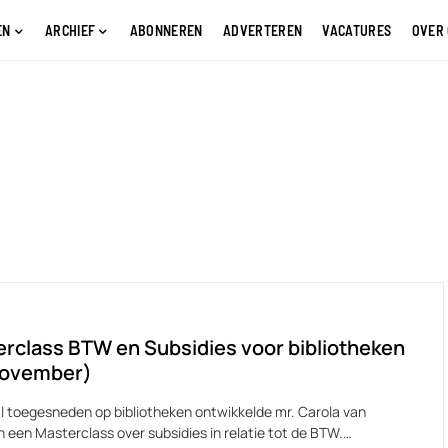
EN
ARCHIEF
ABONNEREN
ADVERTEREN
VACATURES
OVER
rclass BTW en Subsidies voor bibliotheken
november)
l toegesneden op bibliotheken ontwikkelde mr. Carola van
n een Masterclass over subsidies in relatie tot de BTW.…