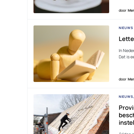
door
Men
NIEUWS
Lette
In Nede
Dat is 
door
Men
NIEUWS
Provi
besch
inste