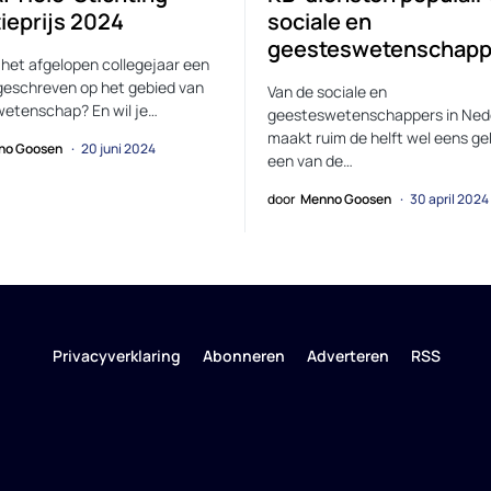
tieprijs 2024
sociale en
geesteswetenschapp
n het afgelopen collegejaar een
 geschreven op het gebied van
Van de sociale en
etenschap? En wil je…
geesteswetenschappers in Ned
maakt ruim de helft wel eens ge
no Goosen
20 juni 2024
een van de…
door
Menno Goosen
30 april 2024
Privacyverklaring
Abonneren
Adverteren
RSS