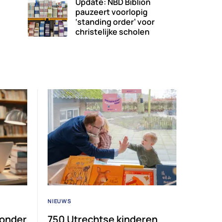
Update: NBD Biblion
pauzeert voorlopig
‘standing order’ voor
christelijke scholen
NIEUWS
 onder
750 Utrechtse kinderen