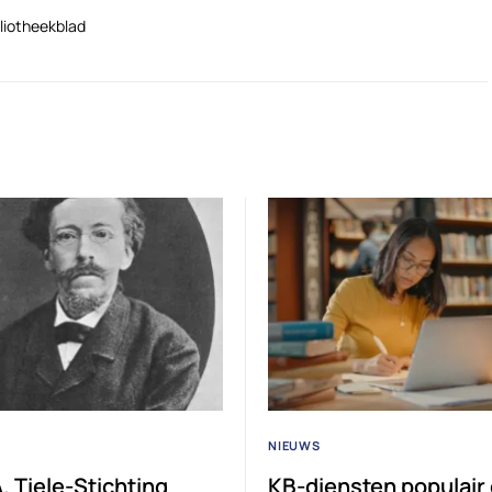
liotheekblad
NIEUWS
A. Tiele-Stichting
KB-diensten populair