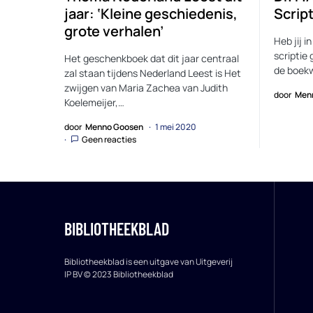
jaar: ‘Kleine geschiedenis,
Scrip
grote verhalen’
Heb jij i
scriptie
Het geschenkboek dat dit jaar centraal
de boekw
zal staan tijdens Nederland Leest is Het
zwijgen van Maria Zachea van Judith
door
Men
Koelemeijer,…
door
Menno Goosen
1 mei 2020
Geen reacties
BIBLIOTHEEKBLAD
Bibliotheekblad is een uitgave van Uitgeverij
IP BV © 2023 Bibliotheekblad