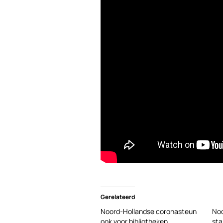
Gerelateerd
Noord-Hollandse coronasteun
Noo
ook voor bibliotheken
sta