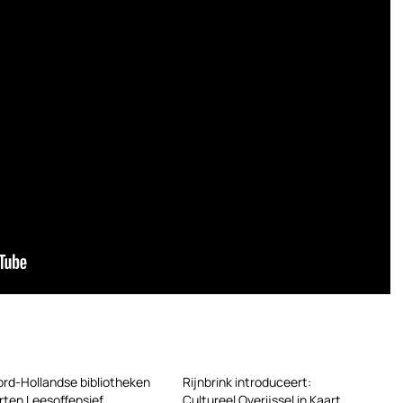
rd-Hollandse bibliotheken
Rijnbrink introduceert:
rten Leesoffensief
Cultureel Overijssel in Kaart