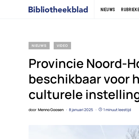
NIEUWS
RUBRIEK
NIEUWS
VIDEO
Provincie Noord-Ho
beschikbaar voor 
culturele instellin
door
Menno Goosen
8 januari 2025
1 minuut leestijd