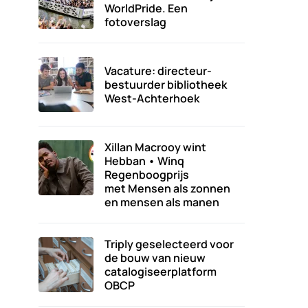
WorldPride. Een
fotoverslag
Vacature: directeur-
bestuurder bibliotheek
West-Achterhoek
Xillan Macrooy wint
Hebban • Winq
Regenboogprijs
met Mensen als zonnen
en mensen als manen
Triply geselecteerd voor
de bouw van nieuw
catalogiseerplatform
OBCP