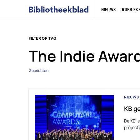
NIEUWS
RUBRIEK
FILTER OP TAG
The Indie Awar
2 berichten
NIEUWS
KB g
De KB i
projecte