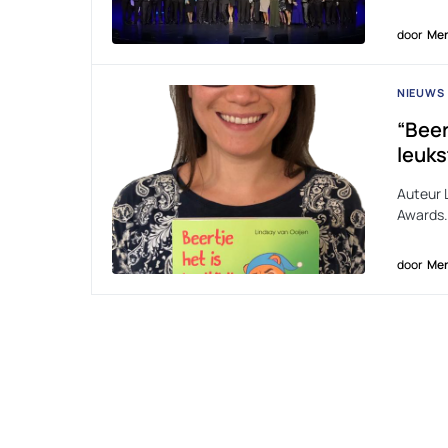
door
Men
NIEUWS
“Beer
leuks
Auteur 
Awards. 
door
Men