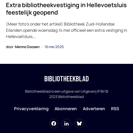
Extra bibliotheekvestiging in Hellevoetsluis
feestelijk geopend
(Meer foto’s onder het artikel) Bibliotheek Zuid-Hollandse
Eilanden opende woensdag 14 mei officieel een extra vestiging in
Hellevoetsluis,…
door
Menno Goosen
16 mei 2025
BIBLIOTHEEKBLAD
Bibliotheekblad is een uitgave van Uitgeverij IP BV ©
2023 Bibliotheekblad
Privacyverklaring
Abonneren
Adverteren
RSS