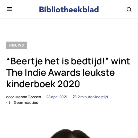
NIEUWS
“Beertje het is bedtijd!” wint
The Indie Awards leukste
kinderboek 2020
door
Menno Goosen
28 april 2021
2 minuten leestijd
Geen reacties