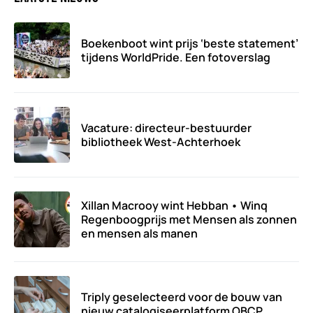
Boekenboot wint prijs ‘beste statement’
tijdens WorldPride. Een fotoverslag
Vacature: directeur-bestuurder
bibliotheek West-Achterhoek
Xillan Macrooy wint Hebban • Winq
Regenboogprijs met Mensen als zonnen
en mensen als manen
Triply geselecteerd voor de bouw van
nieuw catalogiseerplatform OBCP