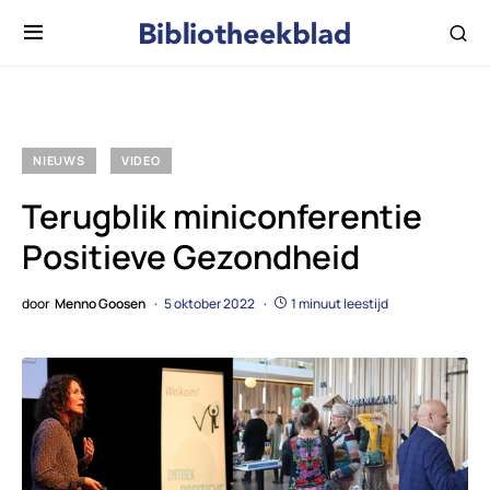
NIEUWS
VIDEO
Terugblik miniconferentie
Positieve Gezondheid
door
Menno Goosen
5 oktober 2022
1 minuut leestijd