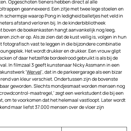
en. Opgeschoten tieners hebben direct al alle
ltrappen geannexeerd. Een zitje met twee lege stoelen en
 schermpje waarop Pong in ledigheid balletjes het veld in
 meters afstand verloren bij. In de kinderbibliotheek
at boven de boekenkasten hangt aanvankelijk nog leeg,
en zich er op. Als ze zien dat de kust veilig is, volgen in hun
 fotografisch vast te leggen in die bijzondere combinatie
loungeplek. Het wordt drukker en drukker. Een vrouw glipt
ken of daar hetzelfde bordeelrood gebruikt is als bij de
eval. In filmzaal 3 geeft kunstenaar Nicky Assmann in een
iakunstwerk ‘
Wervel
’, dat in de parkeergarage als een bizar
end van kleur verschiet. Ondertussen zijn de bovenste
ikbaar geworden. Slechts mondjesmaat worden mensen nog
 crowdcontrol-maatregel,’ zegt een werkstudent die bij een
t, om te voorkomen dat het helemaal vastloopt. Later wordt
end maar liefst 37.000 mensen over de vloer zijn