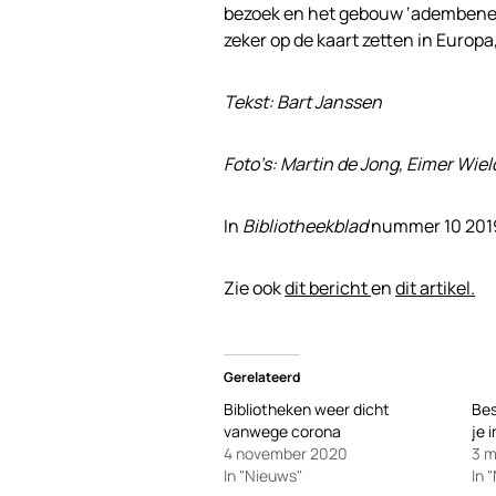
bezoek en het gebouw ‘adembene
zeker op de kaart zetten in Europa
Tekst: Bart Janssen
Foto’s: Martin de Jong, Eimer Wiel
In
Bibliotheekblad
nummer 10 2019
Zie ook
dit bericht
en
dit artikel.
Gerelateerd
Bibliotheken weer dicht
Bes
vanwege corona
je 
4 november 2020
3 m
In "Nieuws"
In 