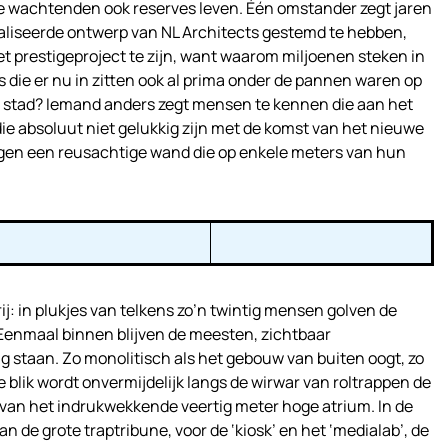
ende wachtenden ook reserves leven. Één omstander zegt jaren
aliseerde ontwerp van NL Architects gestemd te hebben,
t prestigeproject te zijn, want waarom miljoenen steken in
s die er nu in zitten ook al prima onder de pannen waren op
de stad? Iemand anders zegt mensen te kennen die aan het
e absoluut niet gelukkig zijn met de komst van het nieuwe
gen een reusachtige wand die op enkele meters van hun
ij: in plukjes van telkens zo’n twintig mensen golven de
Eenmaal binnen blijven de meesten, zichtbaar
 staan. Zo monolitisch als het gebouw van buiten oogt, zo
De blik wordt onvermijdelijk langs de wirwar van roltrappen de
k van het indrukwekkende veertig meter hoge atrium. In de
an de grote traptribune, voor de ‘kiosk’ en het ‘medialab’, de