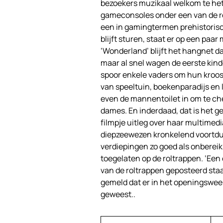
bezoekers muzikaal welkom te het
gameconsoles onder een van de ro
een in gamingtermen prehistorisch
blijft sturen, staat er op een paar
‘Wonderland’ blijft het hangnet d
maar al snel wagen de eerste kinder
spoor enkele vaders om hun kroost
van speeltuin, boekenparadijs en 
even de mannentoilet in om te chec
dames. En inderdaad, dat is het g
filmpje uitleg over haar multimed
diepzeewezen kronkelend voortdur
verdiepingen zo goed als onbere
toegelaten op de roltrappen. ‘Een
van de roltrappen geposteerd staa
gemeld dat er in het openingsweek
geweest..