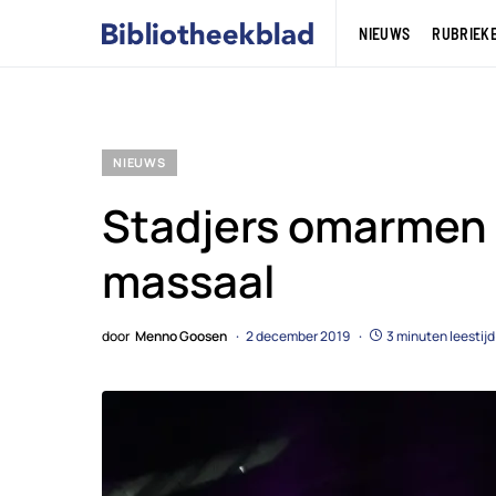
NIEUWS
RUBRIEK
NIEUWS
Stadjers omarmen
massaal
door
Menno Goosen
2 december 2019
3 minuten leestijd