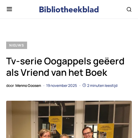
NIEUWS
Tv-serie Oogappels geëerd
als Vriend van het Boek
door
Menno Goosen
19 november 2025
2 minuten leestijd