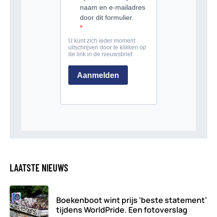
LAATSTE NIEUWS
Boekenboot wint prijs ‘beste statement’
tijdens WorldPride. Een fotoverslag