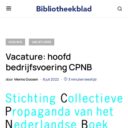
NIEUWS
VACATURES
Vacature: hoofd
bedrijfsvoering CPNB
door
Menno Goosen
8 juli 2022
3 minuten leestijd