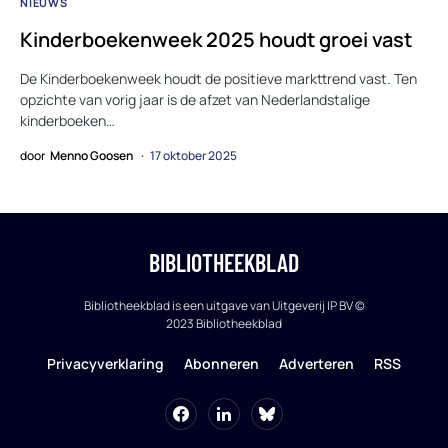
NIEUWS
Kinderboekenweek 2025 houdt groei vast
De Kinderboekenweek houdt de positieve markttrend vast. Ten
opzichte van vorig jaar is de afzet van Nederlandstalige
kinderboeken…
door
Menno Goosen
17 oktober 2025
BIBLIOTHEEKBLAD
Bibliotheekblad is een uitgave van Uitgeverij IP BV ©
2023 Bibliotheekblad
Privacyverklaring
Abonneren
Adverteren
RSS