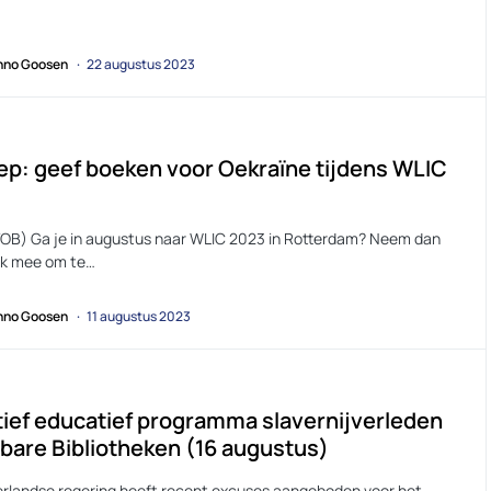
no Goosen
22 augustus 2023
p: geef boeken voor Oekraïne tijdens WLIC
VOB) Ga je in augustus naar WLIC 2023 in Rotterdam? Neem dan
k mee om te…
no Goosen
11 augustus 2023
atief educatief programma slavernijverleden
are Bibliotheken (16 augustus)
rlandse regering heeft recent excuses aangeboden voor het