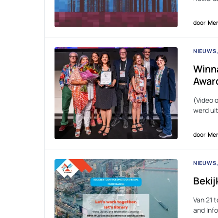
door
Men
NIEUWS
Winna
Award
(Video o
werd ui
door
Men
NIEUWS
Bekij
Van 21 
and Inf