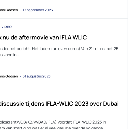
no Goosen
13 september 2023
VIDEO
k nu de aftermovie van IFLA WLIC
onder het bericht. Het laden kan even duren) Van 21 tot en met 25
s vond in…
no Goosen
31 augustus 2023
discussie tijdens IFLA-WLIC 2023 over Dubai
Volkskrant/VOB/KB/VVBAD/IFLA) Voordat IFLA-WLIC 2023 in
am van start ging was er al veel geruzie over de volgende…