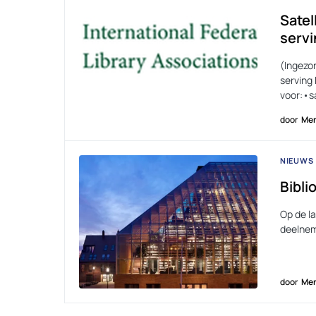
Satel
servi
(Ingezo
serving 
voor:•
door
Men
NIEUWS
Bibli
Op de l
deelnem
door
Men