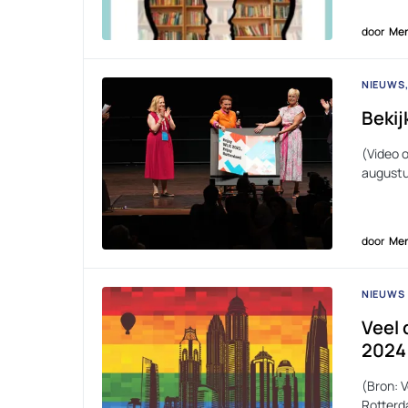
door
Men
NIEUWS
Bekij
(Video 
augustu
door
Men
NIEUWS
Veel 
2024
(Bron: 
Rotterd