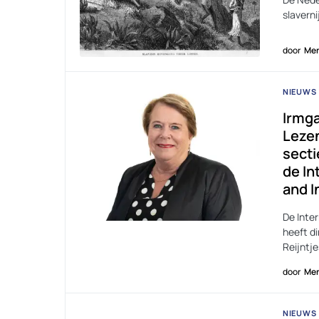
slaverni
door
Men
NIEUWS
Irmga
Lezen
secti
de In
and I
De Inter
heeft d
Reijntj
door
Men
NIEUWS