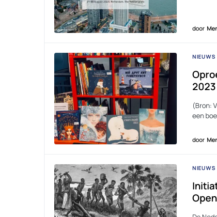
door
Men
NIEUWS
Oproe
2023
(Bron: 
een boe
door
Men
NIEUWS
Initi
Openb
De Nede