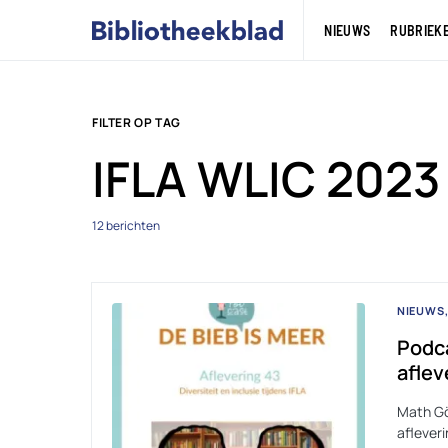
NIEUWS
RUBRIEK
FILTER OP TAG
IFLA WLIC 2023
12 berichten
NIEUWS
Podca
aflev
Math Gö
afleveri