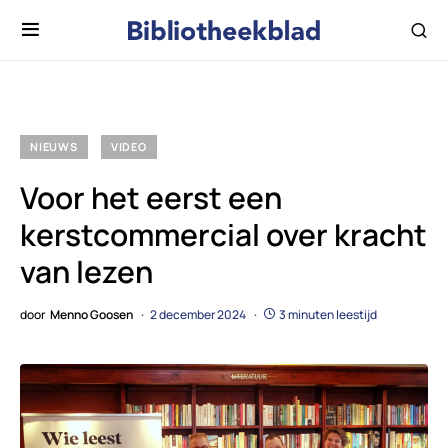
NIEUWS
VIDEO
Voor het eerst een
kerstcommercial over kracht
van lezen
door
Menno Goosen
2 december 2024
3 minuten leestijd