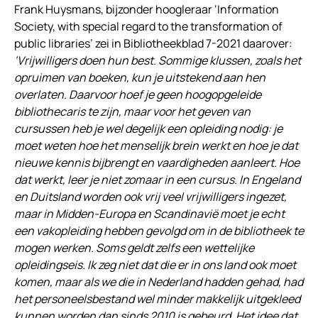
Frank Huysmans, bijzonder hoogleraar ‘Information
Society, with special regard to the transformation of
public libraries’ zei in Bibliotheekblad 7-2021 daarover:
‘Vrijwilligers doen hun best. Sommige klussen, zoals het
opruimen van boeken, kun je uitstekend aan hen
overlaten. Daarvoor hoef je geen hoogopgeleide
bibliothecaris te zijn, maar voor het geven van
cursussen heb je wel degelijk een opleiding nodig: je
moet weten hoe het menselijk brein werkt en hoe je dat
nieuwe kennis bijbrengt en vaardigheden aanleert. Hoe
dat werkt, leer je niet zomaar in een cursus. In Engeland
en Duitsland worden ook vrij veel vrijwilligers ingezet,
maar in Midden-Europa en Scandinavië moet je echt
een vakopleiding hebben gevolgd om in de bibliotheek te
mogen werken. Soms geldt zelfs een wettelijke
opleidingseis. Ik zeg niet dat die er in ons land ook moet
komen, maar als we die in Nederland hadden gehad, had
het personeelsbestand wel minder makkelijk uitgekleed
kunnen worden dan sinds 2010 is gebeurd. Het idee dat