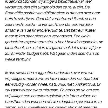
Ik denk dat zonder vrijwilligers bibliotheken al veel
verder zouden zijn uitgehold dan ze nu al zijn.
De
financiële positie van bibliotheken is niet om over naar
huis te schrijven. Gaat dat verbeteren? Ik heb er een
zeer hard hoofd in. Ik verwacht eerder een verdere
afname van de financiële ruimte. Dat betreur ik zeer,
maar ik kan daar niets aan veranderen. Een klein
gedachtenexperiment: stel, u bent beleidsbepaler in uw
bibliotheek, en u ziet in uw glazen bol dat u over vijf jaar
25% minder budget hebt. Wat gaan u dan doen? En op
welke termijn?
Ik doe alvast een suggestie: nadenken over wat we
vrijwilligers meer kunnen laten doen dan nu. Gaat dat
eenvoudig worden? Nee, natuurlijk niet. Riskant? Ja. Er
zal vast wel eens iets mis gaan. En het is onzin om een
vrijwilliger een complete opleiding te laten volgen en
haar/hem dan voor één of twee dagdelen per week in te
zetten. Maar vrijwilligers zijn regelmatig niet meer de