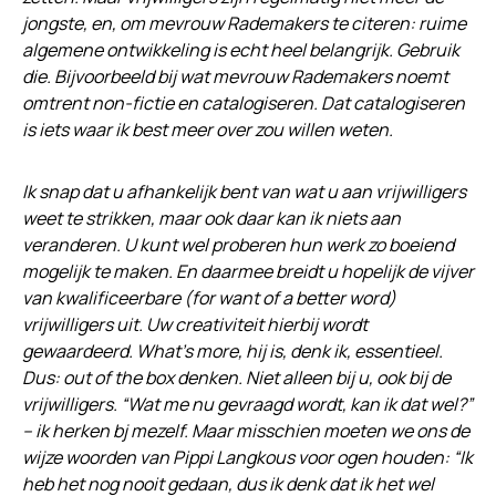
jongste, en, om mevrouw Rademakers te citeren: ruime
algemene ontwikkeling is echt heel belangrijk. Gebruik
die. Bijvoorbeeld bij wat mevrouw Rademakers noemt
omtrent non-fictie en catalogiseren. Dat catalogiseren
is iets waar ik best meer over zou willen weten.
Ik snap dat u afhankelijk bent van wat u aan vrijwilligers
weet te strikken, maar ook daar kan ik niets aan
veranderen. U kunt wel proberen hun werk zo boeiend
mogelijk te maken. En daarmee breidt u hopelijk de vijver
van kwalificeerbare (for want of a better word)
vrijwilligers uit. Uw creativiteit hierbij wordt
gewaardeerd. What’s more, hij is, denk ik, essentieel.
Dus: out of the box denken. Niet alleen bij u, ook bij de
vrijwilligers. “Wat me nu gevraagd wordt, kan ik dat wel?”
– ik herken bj mezelf. Maar misschien moeten we ons de
wijze woorden van Pippi Langkous voor ogen houden: “Ik
heb het nog nooit gedaan, dus ik denk dat ik het wel