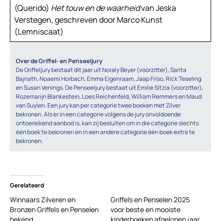
(Querido)
Het touw en de waarheid
van Jeska
Verstegen, geschreven door Marco Kunst
(Lemniscaat)
Over de Griffel- en Penseeljury
De Griffeljury bestaat dit jaar uit Noraly Beyer (voorzitter), Sarita
Bajnath, Noaemi Horbach, Emma Eigenraam, Jaap Friso, Rick Teseling
en Susan Venings. De Penseeljury bestaat uit Emilie Sitzia (voorzitter),
Rozemarijn Blankestein, Loes Reichenfeld, William Remmers en Maud
van Suylen. Een jury kan per categorie twee boeken met Zilver
bekronen. Als er in een categorie volgens de jury onvoldoende
ontoereikend aanbod is, kan zij besluiten om in die categorie slechts
één boek te bekronen en in een andere categorie één boek extra te
bekronen.
Gerelateerd
Winnaars Zilveren en
Griffels en Penselen 2025
Bronzen Griffels en Penselen
voor beste en mooiste
bekend
kinderboeken afgelopen jaar