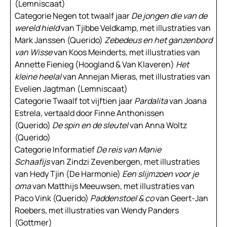
(Lemniscaat)
Categorie Negen tot twaalf jaar
De jongen die van de
wereld hield
van Tjibbe Veldkamp, met illustraties van
Mark Janssen (Querido)
Zebedeus en het ganzenbord
van Wisse
van Koos Meinderts
,
met illustraties van
Annette Fienieg (Hoogland & Van Klaveren)
Het
kleine heelal
van Annejan Mieras, met illustraties van
Evelien Jagtman (Lemniscaat)
Categorie Twaalf tot vijftien jaar
Pardalita
van Joana
Estrela
,
vertaald door Finne Anthonissen
(Querido)
De spin en de sleutel
van Anna Woltz
(Querido)
Categorie Informatief
De reis van Manie
Schaafijs
van Zindzi Zevenbergen, met illustraties
van Hedy Tjin (De Harmonie)
Een slijmzoen voor je
oma
van Matthijs Meeuwsen, met illustraties van
Paco Vink (Querido)
Paddenstoel & co
van Geert-Jan
Roebers, met illustraties van Wendy Panders
(Gottmer)