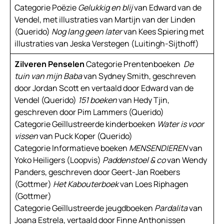
Categorie Poëzie
Gelukkig en blij
van Edward van de
Vendel, met illustraties van Martijn van der Linden
(Querido)
Nog lang geen later
van Kees Spiering met
illustraties van Jeska Verstegen (Luitingh-Sijthoff)
Zilveren Penselen
Categorie Prentenboeken
De
tuin van mijn Baba
van Sydney Smith, geschreven
door Jordan Scott en vertaald door Edward van de
Vendel (Querido)
151 boeken
van Hedy Tjin,
geschreven door Pim Lammers (Querido)
Categorie Geïllustreerde kinderboeken
Water is voor
vissen
van Puck Koper (Querido)
Categorie Informatieve boeken
MENSENDIEREN
van
Yoko Heiligers (Loopvis)
Paddenstoel & co
van Wendy
Panders, geschreven door Geert-Jan Roebers
(Gottmer)
Het Kabouterboek
van Loes Riphagen
(Gottmer)
Categorie Geïllustreerde jeugdboeken
Pardalita
van
Joana Estrela, vertaald door Finne Anthonissen