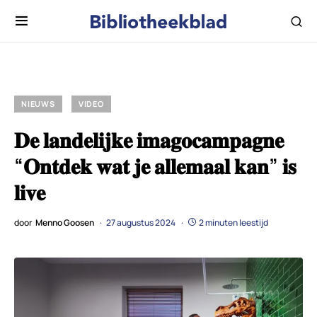
NIEUWS
VIDEO
𝐃𝐞 𝐥𝐚𝐧𝐝𝐞𝐥𝐢𝐣𝐤𝐞 𝐢𝐦𝐚𝐠𝐨𝐜𝐚𝐦𝐩𝐚𝐠𝐧𝐞
“𝐎𝐧𝐭𝐝𝐞𝐤 𝐰𝐚𝐭 𝐣𝐞 𝐚𝐥𝐥𝐞𝐦𝐚𝐚𝐥 𝐤𝐚𝐧” 𝐢𝐬
𝐥𝐢𝐯𝐞
door
Menno Goosen
27 augustus 2024
2 minuten leestijd