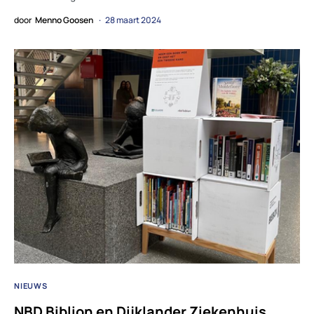
door
Menno Goosen
28 maart 2024
NIEUWS
NBD Biblion en Dijklander Ziekenhuis