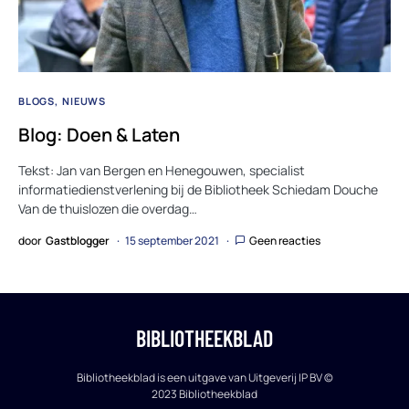
BLOGS
NIEUWS
Blog: Doen & Laten
Tekst: Jan van Bergen en Henegouwen, specialist
informatiedienstverlening bij de Bibliotheek Schiedam Douche
Van de thuislozen die overdag…
door
Gastblogger
15 september 2021
Geen reacties
BIBLIOTHEEKBLAD
Bibliotheekblad is een uitgave van Uitgeverij IP BV ©
2023 Bibliotheekblad