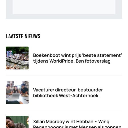
LAATSTE NIEUWS
Boekenboot wint prijs ‘beste statement’
tijdens WorldPride. Een fotoverslag
Vacature: directeur-bestuurder
bibliotheek West-Achterhoek
Xillan Macrooy wint Hebban • Winq
Regenboogprijs met Mensen als zonnen