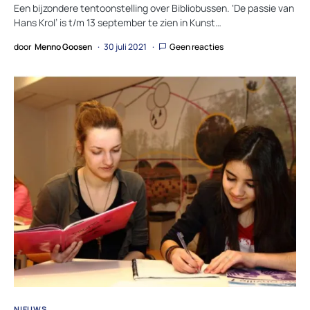
Een bijzondere tentoonstelling over Bibliobussen. ‘De passie van
Hans Krol’ is t/m 13 september te zien in Kunst…
door
Menno Goosen
30 juli 2021
Geen reacties
NIEUWS