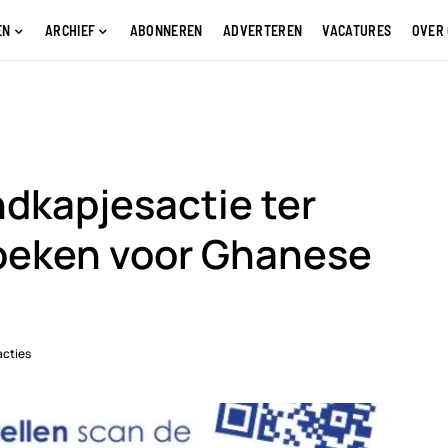
EN
ARCHIEF
ABONNEREN
ADVERTEREN
VACATURES
OVER
ndkapjesactie ter
boeken voor Ghanese
acties