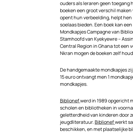
ouders als leraren geen toegang h
boeken een groot verschil maken v
opent hun verbeelding, helpt hen
soelaas bieden. Een boek kan een b
Mondkapjes Campagne van Biblione
Stamhoofd van Kyekyewre – Assin 
Central Region in Ghana tot een v
Nkran mogen de boeken zelf hou
De handgemaakte mondkapjes zijn
15 euro ontvangt men 1 mondkapje
mondkapjes.
Biblionef
werd in 1989 opgericht m
scholen en bibliotheken in voorna
geletterdheid van kinderen door 
jeugdliteratuur.
Biblionef
werkt s
beschikken, en met plaatselijke b