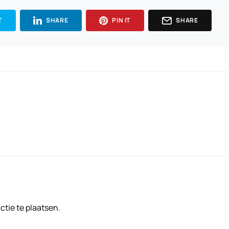
T
SHARE
PIN IT
SHARE
tie te plaatsen.