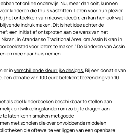
ebben tot online onderwijs. Nu, meer dan ooit, kunnen
oor kinderen die thuis vastzitten. Lezen voor hun plezier
 bij het ontdekken van nieuwe ideeën, en kan hen ook wat
lijvende indruk maken. Dit is het idee achter de
f: een initiatief ontsproten aan de wens van het
Nkran, in Atandanso Traditional Area, om Assin Nkran in
oorbeeldstad voor lezers te maken.’ De kinderen van Assin
den en mee naar huis nemen.
 er in
verschillende kleurrijke designs.
Bij een donatie van
, een donatie van 100 euro betekent toezending van 10
et als doel kinderboeken beschikbaar te stellen aan
melijk ontwikkelingslanden om zo bij te dragen aan
ze te laten kennismaken met goede
amen met scholen die over onvoldoende middelen
ibliotheken die oftewel te ver liggen van een openbare