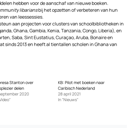
middelen hebben voor de aanschaf van nieuwe boeken.
mmunity libarians
bij het opzetten of verbeteren van hun
eren van leessessies.
steun aan projecten voor clusters van schoolbibliotheken in
ganda, Ghana, Gambia, Kenia, Tanzania, Congo, Liberia), en
arten, Saba, Sint Eustatius, Curaçao, Aruba, Bonaire en
t sinds 2013 en heeft al tientallen scholen in Ghana van
resa Stanton over
KB: Pilot met boeken naar
splezier delen
Caribisch Nederland
 september 2020
28 april 2021
"Video"
In "Nieuws"