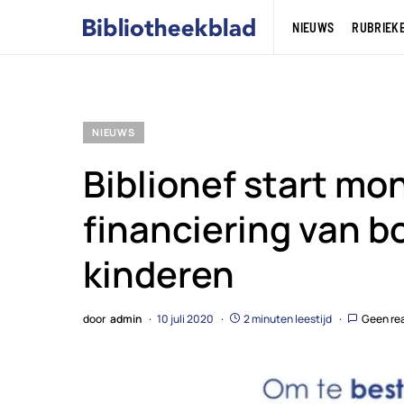
NIEUWS
RUBRIEK
NIEUWS
Biblionef start mo
financiering van 
kinderen
door
admin
10 juli 2020
2 minuten leestijd
Geen re