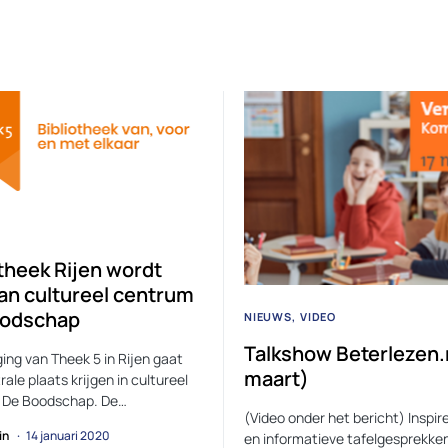
otheek Rijen wordt
van cultureel centrum
oodschap
NIEUWS
VIDEO
Talkshow Beterlezen.
ging van Theek 5 in Rijen gaat
maart)
ale plaats krijgen in cultureel
 De Boodschap. De…
(Video onder het bericht) Inspi
in
14 januari 2020
en informatieve tafelgesprekke