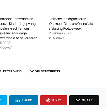
liotheek Rotterdam en
Bibliotheken organiseren
doozz Kinderdagopvang
‘Ontmoet Dichters Online’ als
delen krachten om
afsluiting Poëzieweek
splezier en vroege
14 januari 2021
etterdheid te bevorderen
In "Nieuws"
uli 2023
"Nieuws"
ELETTERDHEID
VOORLEESEXPRESS
T
SHARE
PIN IT
SHARE