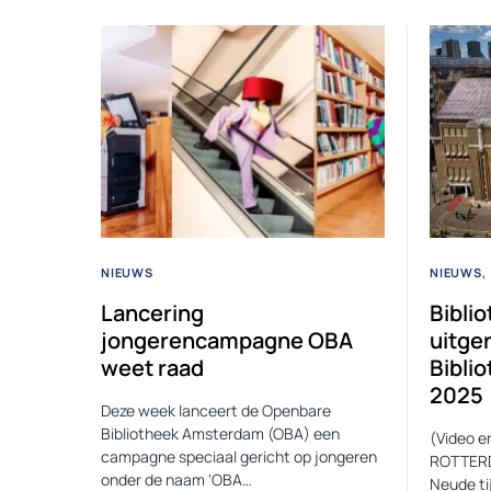
NIEUWS
NIEUWS
Lancering
Bibli
jongerencampagne OBA
uitge
weet raad
Bibli
2025
Deze week lanceert de Openbare
Bibliotheek Amsterdam (OBA) een
(Video e
campagne speciaal gericht op jongeren
ROTTERDA
onder de naam ‘OBA…
Neude ti