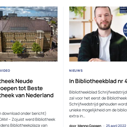
VIDEO
NIEUWS
otheek Neude
In Bibliotheekblad nr 
roepen tot Beste
Bibliotheekblad Schrijfwedstrijd
otheek van Nederland
zal voor het eerst de Bibliothee
Schrijfwedstrijd gehouden word
unieke mogelijkheid om de bibli
n download onder bericht)
extra in…
M – Zojuist werd Bibliotheek
jdens Bibliotheekplaza van
door
Menno Goosen
25 april 2022