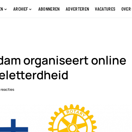
EN
ARCHIEF
ABONNEREN
ADVERTEREN
VACATURES
OVER
dam organiseert online
geletterdheid
reacties