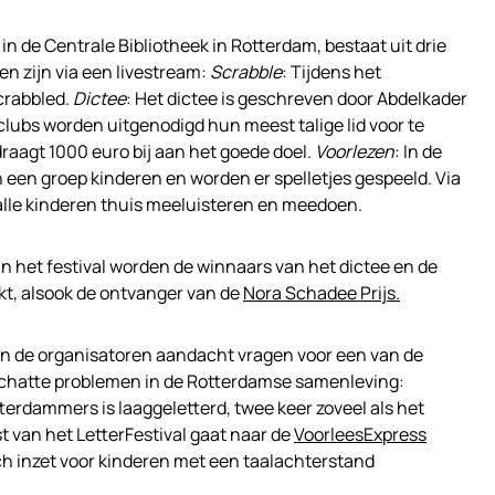
t in de Centrale Bibliotheek in Rotterdam, bestaat uit drie
en zijn via een livestream:
Scrabble
: Tijdens het
scrabbled.
Dictee
: Het dictee is geschreven door Abdelkader
clubs worden uitgenodigd hun meest talige lid voor te
draagt 1000 euro bij aan het goede doel.
Voorlezen
: In de
 een groep kinderen en worden er spelletjes gespeeld. Via
alle kinderen thuis meeluisteren en meedoen.
van het festival worden de winnaars van het dictee en de
t, alsook de ontvanger van de
Nora Schadee Prijs.
en de organisatoren aandacht vragen voor een van de
schatte problemen in de Rotterdamse samenleving:
terdammers is laaggeletterd, twee keer zoveel als het
t van het LetterFestival gaat naar de
VoorleesExpress
ch inzet voor kinderen met een taalachterstand