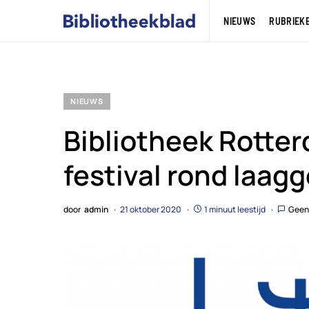
NIEUWS
RUBRIEK
NIEUWS
Bibliotheek Rotter
festival rond laag
door
admin
21 oktober 2020
1 minuut leestijd
Geen 