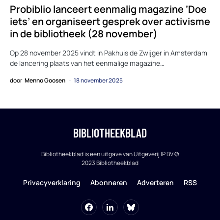
Probiblio lanceert eenmalig magazine ‘Doe
iets’ en organiseert gesprek over activisme
in de bibliotheek (28 november)
Op 28 november 2025 vindt in Pakhuis de Zwijger in Amsterdam
de lancering plaats van het eenmalige magazine…
door
Menno Goosen
18 november 2025
BIBLIOTHEEKBLAD
Bibliotheekblad is een uitgave van Uitgeverij IP BV ©
2023 Bibliotheekblad
Privacyverklaring
Abonneren
Adverteren
RSS