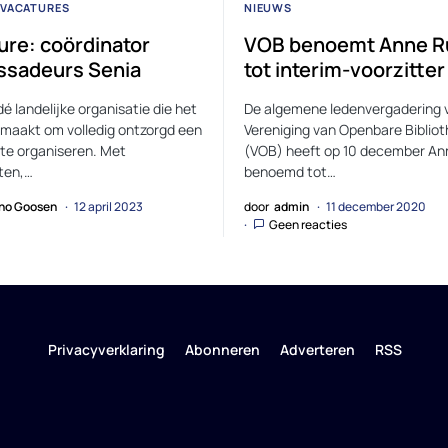
VACATURES
NIEUWS
ure: coördinator
VOB benoemt Anne R
sadeurs Senia
tot interim-voorzitter
dé landelijke organisatie die het
De algemene ledenvergadering 
 maakt om volledig ontzorgd een
Vereniging van Openbare Biblio
 te organiseren. Met
(VOB) heeft op 10 december An
sten,…
benoemd tot…
no Goosen
12 april 2023
door
admin
11 december 2020
Geen reacties
Privacyverklaring
Abonneren
Adverteren
RSS