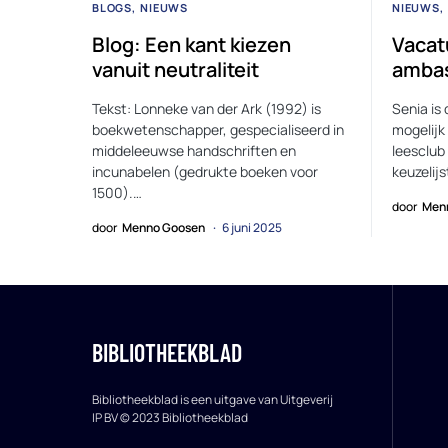
BLOGS
NIEUWS
NIEUWS
Blog: Een kant kiezen
Vacat
vanuit neutraliteit
ambas
Tekst: Lonneke van der Ark (1992) is
Senia is 
boekwetenschapper, gespecialiseerd in
mogelijk
middeleeuwse handschriften en
leesclub
incunabelen (gedrukte boeken voor
keuzelij
1500).…
door
Men
door
Menno Goosen
6 juni 2025
BIBLIOTHEEKBLAD
Bibliotheekblad is een uitgave van Uitgeverij
IP BV © 2023 Bibliotheekblad