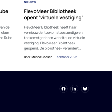
NIEUWS
ube
FlevoMeer Bibliotheek
opent ‘virtuele vestiging’
van de
FlevoMeer Bibliotheek heeft haar
theken
vernieuwde, toekomstbestendige en
ne Rube
toekomstgerichte website, de virtuele
vestiging. FlevoMeer Bibliotheek
geopend. De bibliotheek verandert…
door
Menno Goosen
7 oktober 2022