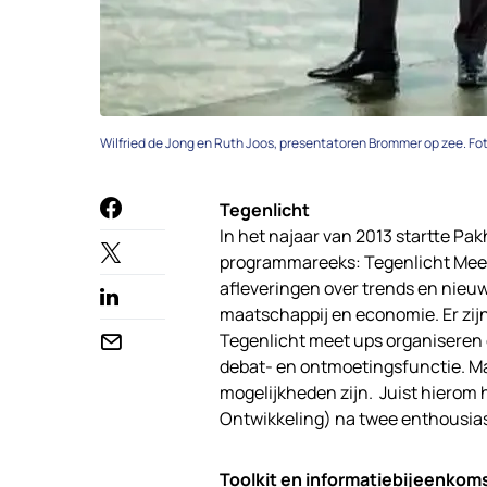
Wilfried de Jong en Ruth Joos, presentatoren Brommer op zee. Fo
Tegenlicht
In het najaar van 2013 startte P
programmareeks: Tegenlicht Meet
afleveringen over trends en nieu
maatschappij en economie. Er zijn
Tegenlicht meet ups organiseren
debat- en ontmoetingsfunctie. Maa
mogelijkheden zijn. Juist hiero
Ontwikkeling) na twee enthousias
Toolkit en informatiebijeenkom