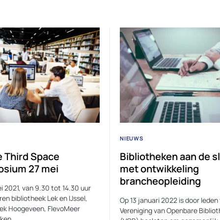
NIEUWS
e Third Space
Bibliotheken aan de s
sium 27 mei
met ontwikkeling
brancheopleiding
i 2021, van 9.30 tot 14.30 uur
en bibliotheek Lek en IJssel,
Op 13 januari 2022 is door leden
eek Hoogeveen, FlevoMeer
Vereniging van Openbare Biblio
eken,…