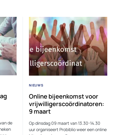
NIEUWS
lag
Online bijeenkomst voor
vrijwilligerscoördinatoren:
9 maart
 van de
Op dinsdag 09 maart van 13.30-14.30
theken
uur organiseert Probiblio weer een online