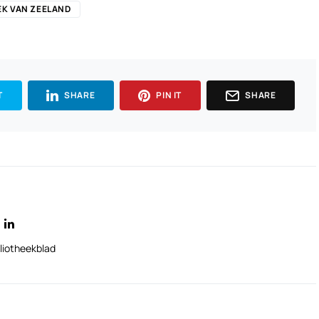
EK VAN ZEELAND
T
SHARE
PIN IT
SHARE
liotheekblad