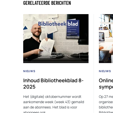
GERELATEERDE BERICHTEN
NIEUWS
NIEUWS
Inhoud Bibliotheekblad 8-
Onlin
2025
sympo
Het (digitale) oktobernummer wordt
Op 27 me
aankomende week (week 43) gemaild
organiser
aan de abonnees. Het blad is voor
biblioth
abonnees ook…
Biblioth