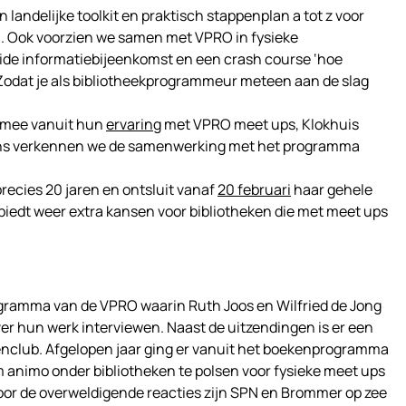
 landelijke toolkit en praktisch stappenplan a tot z voor
en. Ook voorzien we samen met VPRO in fysieke
ide informatiebijeenkomst en een crash course ‘hoe
odat je als bibliotheekprogrammeur meteen aan de slag
t mee vanuit hun
ervaring
met VPRO meet ups, Klokhuis
vens verkennen we de samenwerking met het programma
precies 20 jaren en ontsluit vanaf
20 februari
haar gehele
t biedt weer extra kansen voor bibliotheken die met meet ups
gramma van de VPRO waarin Ruth Joos en Wilfried de Jong
ver hun werk interviewen. Naast de uitzendingen is er een
nclub. Afgelopen jaar ging er vanuit het boekenprogramma
 animo onder bibliotheken te polsen voor fysieke meet ups
oor de overweldigende reacties zijn SPN en Brommer op zee