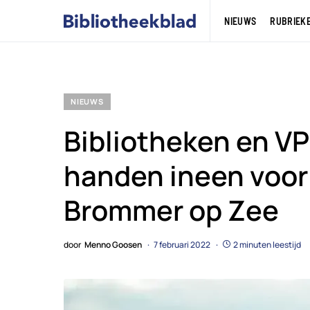
NIEUWS
RUBRIEK
NIEUWS
Bibliotheken en VP
handen ineen voor
Brommer op Zee
door
Menno Goosen
7 februari 2022
2 minuten leestijd