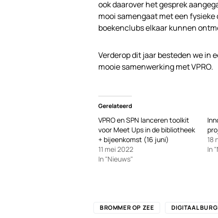
ook daarover het gesprek aangega
mooi samengaat met een fysieke c
boekenclubs elkaar kunnen ontm
Verderop dit jaar besteden we in 
mooie samenwerking met VPRO.
Gerelateerd
VPRO en SPN lanceren toolkit
Inn
voor Meet Ups in de bibliotheek
pro
+ bijeenkomst (16 juni)
18
11 mei 2022
In 
In "Nieuws"
BROMMER OP ZEE
DIGITAAL BUR