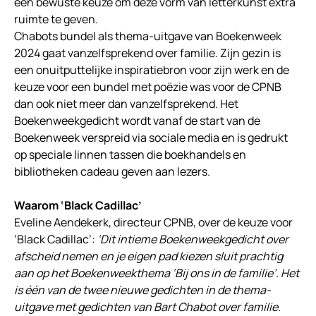
een bewuste keuze om deze vorm van letterkunst extra
ruimte te geven.
Chabots bundel als thema-uitgave van Boekenweek
2024 gaat vanzelfsprekend over familie. Zijn gezin is
een onuitputtelijke inspiratiebron voor zijn werk en de
keuze voor een bundel met poëzie was voor de CPNB
dan ook niet meer dan vanzelfsprekend. Het
Boekenweekgedicht wordt vanaf de start van de
Boekenweek verspreid via sociale media en is gedrukt
op speciale linnen tassen die boekhandels en
bibliotheken cadeau geven aan lezers.
Waarom ‘Black Cadillac’
Eveline Aendekerk, directeur CPNB, over de keuze voor
‘Black Cadillac’:
‘Dit intieme Boekenweekgedicht over
afscheid nemen en je eigen pad kiezen sluit prachtig
aan op het Boekenweekthema ‘Bij ons in de familie’. Het
is één van de twee nieuwe gedichten in de thema-
uitgave met gedichten van Bart Chabot over familie.