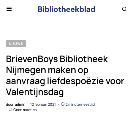
NIEUWS
BrievenBoys Bibliotheek
Nijmegen maken op
aanvraag liefdespoëzie voor
Valentijnsdag
door
admin
12 februari 2021
2 minuten leestijd
Geen reacties