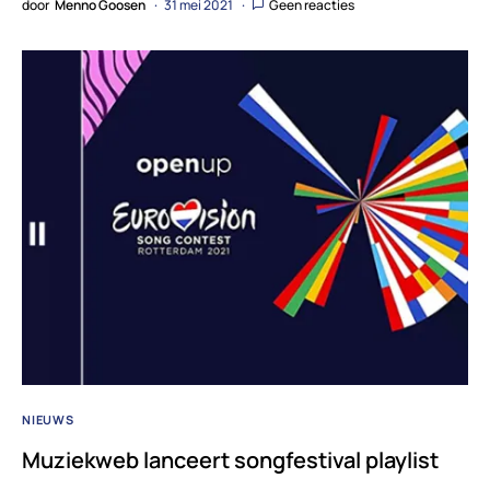
door
Menno Goosen
31 mei 2021
Geen reacties
NIEUWS
Muziekweb lanceert songfestival playlist