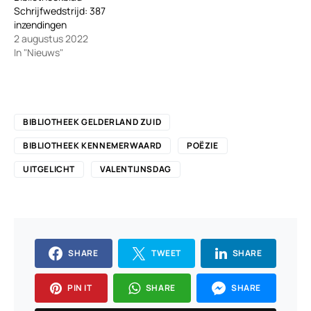
Schrijfwedstrijd: 387
inzendingen
2 augustus 2022
In "Nieuws"
BIBLIOTHEEK GELDERLAND ZUID
BIBLIOTHEEK KENNEMERWAARD
POËZIE
UITGELICHT
VALENTIJNSDAG
SHARE
TWEET
SHARE
PIN IT
SHARE
SHARE