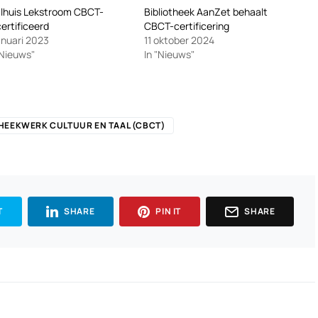
lhuis Lekstroom CBCT-
Bibliotheek AanZet behaalt
ertificeerd
CBCT-certificering
anuari 2023
11 oktober 2024
"Nieuws"
In "Nieuws"
THEEKWERK CULTUUR EN TAAL (CBCT)
T
SHARE
PIN IT
SHARE