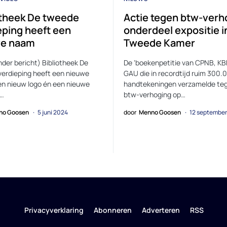
otheek De tweede
Actie tegen btw-verh
eping heeft een
onderdeel expositie i
we naam
Tweede Kamer
nder bericht) Bibliotheek De
De ‘boekenpetitie van CPNB, KB
erdieping heeft een nieuwe
GAU die in recordtijd ruim 300.
n nieuw logo én een nieuwe
handtekeningen verzamelde te
.…
btw-verhoging op…
no Goosen
5 juni 2024
door
Menno Goosen
12 septembe
Privacyverklaring
Abonneren
Adverteren
RSS