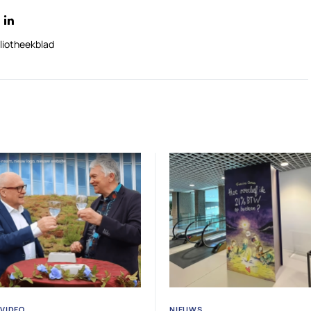
liotheekblad
VIDEO
NIEUWS