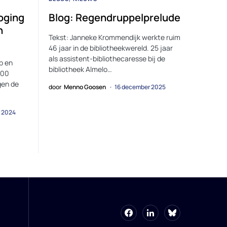
oging
Blog: Regendruppelprelude
n
Tekst: Janneke Krommendijk werkte ruim
46 jaar in de bibliotheekwereld. 25 jaar
als assistent-bibliothecaresse bij de
b en
bibliotheek Almelo…
000
gen de
door
Menno Goosen
16 december 2025
r 2024