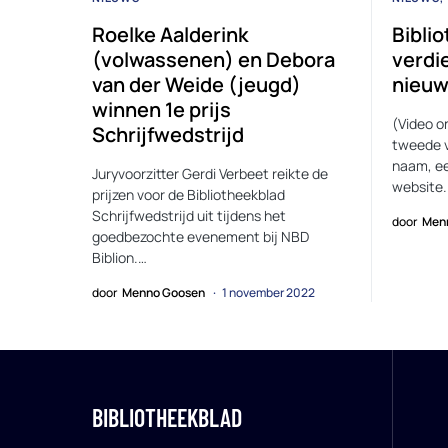
Roelke Aalderink
Bibli
(volwassenen) en Debora
verdi
van der Weide (jeugd)
nieu
winnen 1e prijs
(Video o
Schrijfwedstrijd
tweede v
naam, ee
Juryvoorzitter Gerdi Verbeet reikte de
website
prijzen voor de Bibliotheekblad
Schrijfwedstrijd uit tijdens het
door
Men
goedbezochte evenement bij NBD
Biblion.…
door
Menno Goosen
1 november 2022
BIBLIOTHEEKBLAD