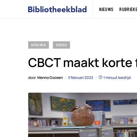
NIEUWS
RUBRIEK
NIEUWS
VIDEO
CBCT maakt korte f
door
Menno Goosen
3 februari 2022
1 minuut leestijd