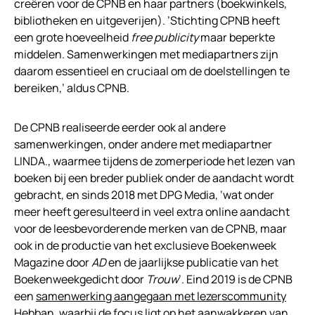
creëren voor de CPNB en haar partners (boekwinkels,
bibliotheken en uitgeverijen). ’Stichting CPNB heeft
een grote hoeveelheid
free publicity
maar beperkte
middelen. Samenwerkingen met mediapartners zijn
daarom essentieel en cruciaal om de doelstellingen te
bereiken,’ aldus CPNB.
De CPNB realiseerde eerder ook al andere
samenwerkingen, onder andere met mediapartner
LINDA., waarmee tijdens de zomerperiode het lezen van
boeken bij een breder publiek onder de aandacht wordt
gebracht, en sinds 2018 met DPG Media, ‘wat onder
meer heeft geresulteerd in veel extra online aandacht
voor de leesbevorderende merken van de CPNB, maar
ook in de productie van het exclusieve Boekenweek
Magazine door
AD
en de jaarlijkse publicatie van het
Boekenweekgedicht door
Trouw
’. Eind 2019 is de CPNB
een
samenwerking aangegaan met lezerscommunity
Hebban
, waarbij de focus ligt op het aanwakkeren van