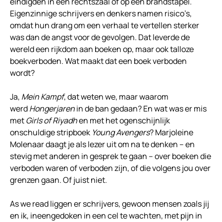
eindigden in een rechtszaal of op een brandstapel.
Eigenzinnige schrijvers en denkers namen risico’s,
omdat hun drang om een verhaal te vertellen sterker
was dan de angst voor de gevolgen. Dat leverde de
wereld een rijkdom aan boeken op, maar ook talloze
boekverboden. Wat maakt dat een boek verboden
wordt?
Ja,
Mein Kampf
, dat weten we, maar waarom
werd
Hongerjaren
in de ban gedaan? En wat was er mis
met
Girls of Riyadh
en met het ogenschijnlijk
onschuldige stripboek
Young Avengers
? Marjoleine
Molenaar daagt je als lezer uit om na te denken – en
stevig met anderen in gesprek te gaan – over boeken die
verboden waren of verboden zijn, of die volgens jou over
grenzen gaan. Of juist niet.
As we read liggen er schrijvers, gewoon mensen zoals jij
en ik, ineengedoken in een cel te wachten, met pijn in