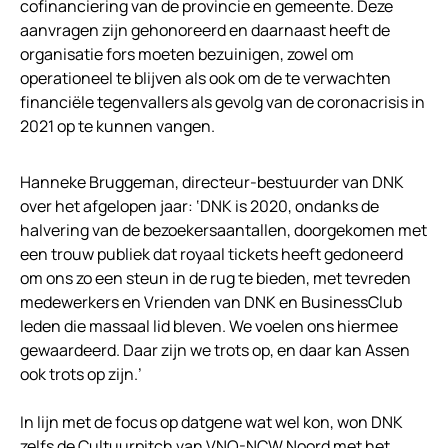
cofinanciering van de provincie en gemeente. Deze
aanvragen zijn gehonoreerd en daarnaast heeft de
organisatie fors moeten bezuinigen, zowel om
operationeel te blijven als ook om de te verwachten
financiële tegenvallers als gevolg van de coronacrisis in
2021 op te kunnen vangen.
Hanneke Bruggeman, directeur-bestuurder van DNK
over het afgelopen jaar: ‘DNK is 2020, ondanks de
halvering van de bezoekersaantallen, doorgekomen met
een trouw publiek dat royaal tickets heeft gedoneerd
om ons zo een steun in de rug te bieden, met tevreden
medewerkers en Vrienden van DNK en BusinessClub
leden die massaal lid bleven. We voelen ons hiermee
gewaardeerd. Daar zijn we trots op, en daar kan Assen
ook trots op zijn.’
In lijn met de focus op datgene wat wel kon, won DNK
zelfs de Cultuurpitch van VNO-NCW Noord met het