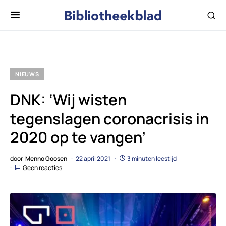
NIEUWS
DNK: ‘Wij wisten
tegenslagen coronacrisis in
2020 op te vangen’
door
Menno Goosen
22 april 2021
3 minuten leestijd
Geen reacties