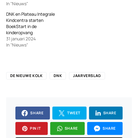
In "Nieuws"
DNK en Plateau Integrale
Kindcentra starten
BoekStart in de
kinderopvang
31 januari 2024
In "Nieuws"
DE NIEUWE KOLK
DNK
JAARVERSLAG
SHARE
TWEET
SHARE
PIN IT
SHARE
SHARE