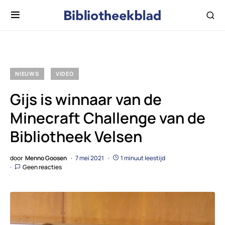
NIEUWS
VIDEO
Gijs is winnaar van de
Minecraft Challenge van de
Bibliotheek Velsen
door
Menno Goosen
7 mei 2021
1 minuut leestijd
Geen reacties