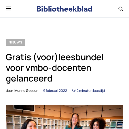
NIEUWS
Gratis (voor)leesbundel
voor vmbo-docenten
gelanceerd
door
Menno Goosen
9 februari 2022
2 minuten leestijd