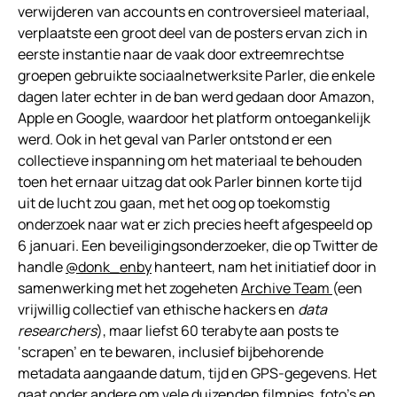
verwijderen van accounts en controversieel materiaal,
verplaatste een groot deel van de posters ervan zich in
eerste instantie naar de vaak door extreemrechtse
groepen gebruikte sociaalnetwerksite Parler, die enkele
dagen later echter in de ban werd gedaan door Amazon,
Apple en Google, waardoor het platform ontoegankelijk
werd. Ook in het geval van Parler ontstond er een
collectieve inspanning om het materiaal te behouden
toen het ernaar uitzag dat ook Parler binnen korte tijd
uit de lucht zou gaan, met het oog op toekomstig
onderzoek naar wat er zich precies heeft afgespeeld op
6 januari. Een beveiligingsonderzoeker, die op Twitter de
handle
@donk_enby
hanteert, nam het initiatief door in
samenwerking met het zogeheten
Archive Team
(een
vrijwillig collectief van ethische hackers en
data
researchers
), maar liefst 60 terabyte aan posts te
‘scrapen’ en te bewaren, inclusief bijbehorende
metadata aangaande datum, tijd en GPS-gegevens. Het
gaat onder andere om vele duizenden filmpjes, foto’s en