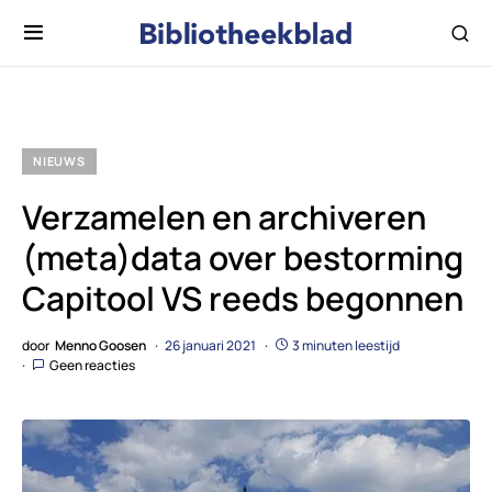
NIEUWS
Verzamelen en archiveren
(meta)data over bestorming
Capitool VS reeds begonnen
door
Menno Goosen
26 januari 2021
3 minuten leestijd
Geen reacties