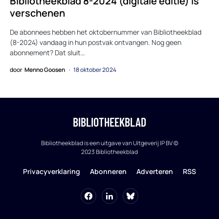
Bibliotheekblad 8-2024 (digitale editie) is
verschenen
De abonnees hebben het oktobernummer van Bibliotheekblad
(8-2024) vandaag in hun postvak ontvangen. Nog geen
abonnement? Dat sluit…
door
Menno Goosen
18 oktober 2024
BIBLIOTHEEKBLAD
Bibliotheekblad is een uitgave van Uitgeverij IP BV ©
2023 Bibliotheekblad
Privacyverklaring
Abonneren
Adverteren
RSS