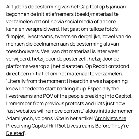
Al tijdens de bestorming van het Capitool op 6 januari
begonnen de initiatiefnemers (beeld)materiaal te
verzamelen dat online via social media of andere
kanalen verspreid werd. Het gaat om talloze foto’s,
filmpjes, livestreams, tweets en dergelijke, zowel van de
mensen die deelnamen aan de bestorming als van
toeschouwers. Veel van dat materiaal is later weer
verwijderd, hetzij door de poster zelf, hetzij door de
platforms waarop zij het plaatsten. Op Reddit ontstond
direct een
initiatief
om het materiaal te verzamelen.
‘Literally from the moment I heard this was happening I
knew I needed to start backing it up. Especially the
livestreams and POV of the people breaking into Capitol.
I remember from previous protests and riots just how
fast websites will remove content,’ aldus initiatiefnemer
AdamLynch, volgens
Vice
in het artikel ‘
Archivists Are
Preserving Capitol Hill Riot Livestreams Before They’re
Deleted
’.