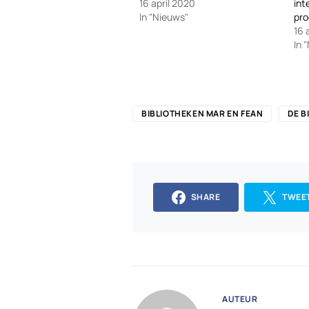
16 april 2020
int
In "Nieuws"
pr
16 
In 
BIBLIOTHEKEN MAR EN FEAN
DE B
SHARE
TWEE
AUTEUR