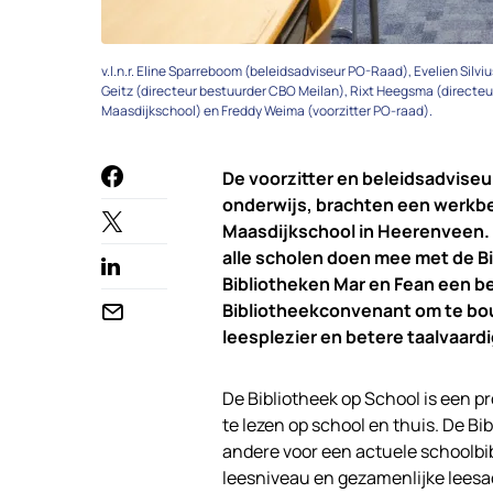
v.l.n.r. Eline Sparreboom (beleidsadviseur PO-Raad), Evelien Sil
Geitz (directeur bestuurder CBO Meilan), Rixt Heegsma (directeu
Maasdijkschool) en Freddy Weima (voorzitter PO-raad).
De voorzitter en beleidsadviseu
onderwijs, brachten een werkbe
Maasdijkschool in Heerenveen. 
alle scholen doen mee met de B
Bibliotheken Mar en Fean een bel
Bibliotheekconvenant om te bo
leesplezier en betere taalvaard
De Bibliotheek op School is een 
te lezen op school en thuis. De B
andere voor een actuele schoolbi
leesniveau en gezamenlijke leesac