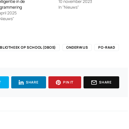
elligentie in de
10 november 2023
ogrammering
In "Nieuws"
april 2025
"Nieuws"
IBLIOTHEEK OP SCHOOL (DBOS)
ONDERWIJS
PO-RAAD
T
SHARE
PIN IT
SHARE