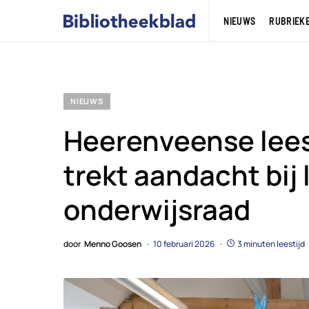
NIEUWS
RUBRIEK
NIEUWS
Heerenveense lee
trekt aandacht bij 
onderwijsraad
door
Menno Goosen
10 februari 2026
3 minuten leestijd