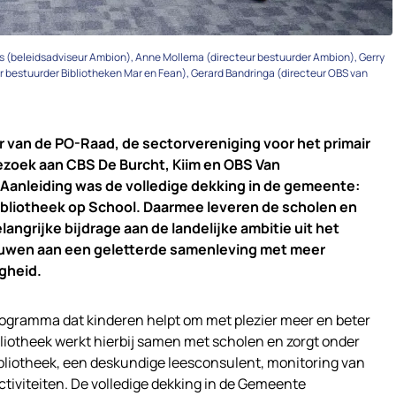
vius (beleidsadviseur Ambion), Anne Mollema (directeur bestuurder Ambion), Gerry
r bestuurder Bibliotheken Mar en Fean), Gerard Bandringa (directeur OBS van
r van de PO-Raad, de sectorvereniging voor het primair
zoek aan CBS De Burcht, Kiim en OBS Van
Aanleiding was de volledige dekking in de gemeente:
ibliotheek op School. Daarmee leveren de scholen en
angrijke bijdrage aan de landelijke ambitie uit het
uwen aan een geletterde samenleving met meer
igheid.
programma dat kinderen helpt om met plezier meer en beter
ibliotheek werkt hierbij samen met scholen en zorgt onder
bliotheek, een deskundige leesconsulent, monitoring van
tiviteiten. De volledige dekking in de Gemeente