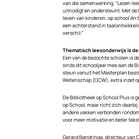
van die samenwerking. “Lezen leer
uitnodigt en ondersteunt. Met de 
leven van kinderen, op school én t
een achterstand in taalontwikke
verschil.”
Thematisch leesonderwijs is d
Een van de bezochte scholen is d
sinds dit schooljaar mee aan de B
steun vanuit het Masterplan basi
Wetenschap (OCW), extra inzet op
De Bibliotheek op School Plus is
op School, maar richt zich daarbij
andere vakken verbonden rondom e
voor meer motivatie en beter teks
Gerard Bandringa, directeur van O