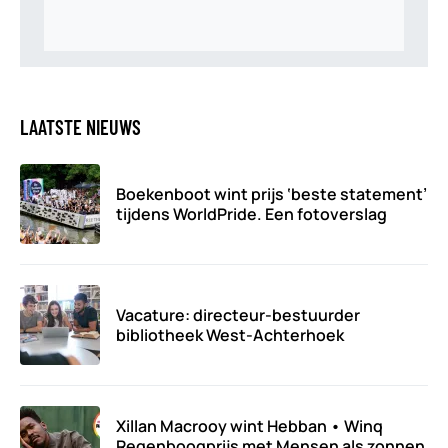
LAATSTE NIEUWS
Boekenboot wint prijs ‘beste statement’
tijdens WorldPride. Een fotoverslag
Vacature: directeur-bestuurder
bibliotheek West-Achterhoek
Xillan Macrooy wint Hebban • Winq
Regenboogprijs met Mensen als zonnen