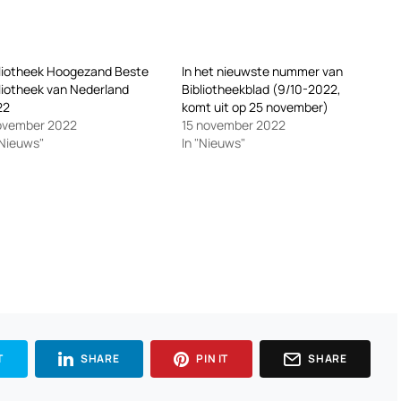
liotheek Hoogezand Beste
In het nieuwste nummer van
liotheek van Nederland
Bibliotheekblad (9/10-2022,
22
komt uit op 25 november)
ovember 2022
15 november 2022
"Nieuws"
In "Nieuws"
T
SHARE
PIN IT
SHARE