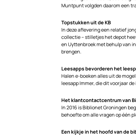
Muntpunt volgden daarom een trai
Topstukken uit de KB
In deze aflevering een relatief jo
collectie – stilletjes het depot hee
en Uyttenbroek met behulp van ind
brengen.
Leesapps bevorderen het leesp
Halen e-boeken alles uit de moge
leesapp Immer, die dit voorjaar de
Het klantcontactcentrum van B
In 2016 is Biblionet Groningen b
behoefte om alle vragen op één p
Een kijkje in het hoofd van de b