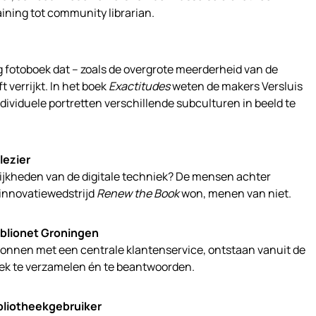
ning tot community librarian.
ng fotoboek dat – zoals de overgrote meerderheid van de
ft verrijkt. In het boek
Exactitudes
weten de makers Versluis
ividuele portretten verschillende subculturen in beeld te
lezier
lijkheden van de digitale techniek? De mensen achter
 innovatiewedstrijd
Renew the Book
won, menen van niet.
iblionet Groningen
egonnen met een centrale klantenservice, ontstaan vanuit de
lek te verzamelen én te beantwoorden.
ibliotheekgebruiker