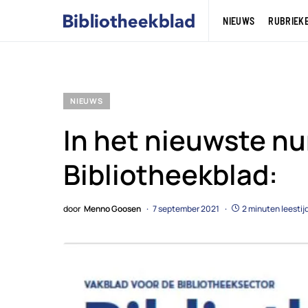
NIEUWS
RUBRIEK
NIEUWS
In het nieuwste n
Bibliotheekblad:
door
Menno Goosen
7 september 2021
2 minuten leestij