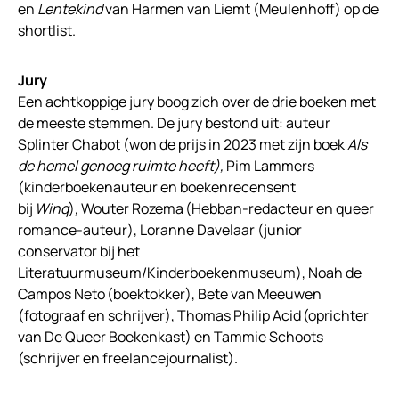
en
Lentekind
van Harmen van Liemt (Meulenhoff) op de
shortlist.
Jury
Een achtkoppige jury boog zich over de drie boeken met
de meeste stemmen. De jury bestond uit: auteur
Splinter Chabot (won de prijs in 2023 met zijn boek
Als
de hemel genoeg ruimte heeft),
Pim Lammers
(kinderboekenauteur en boekenrecensent
bij
Winq
)
,
Wouter Rozema (Hebban-redacteur en queer
romance-auteur), Loranne Davelaar (junior
conservator bij het
Literatuurmuseum/Kinderboekenmuseum), Noah de
Campos Neto (boektokker), Bete van Meeuwen
(fotograaf en schrijver), Thomas Philip Acid (oprichter
van De Queer Boekenkast) en Tammie Schoots
(schrijver en freelancejournalist).