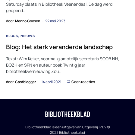
Saturday plaats in Bibliotheek Veenendaal. De dag werd
geopend…
door
Menno Goosen
22 mei 2023
BLOGS
NIEUWS
Blog: Het sterk veranderde landschap
Tekst: Wim Keizer, voormalig ambtelijk secretaris SOOB NH,
BOZH en SPN en auteur boek Twintig jaar
bibliotheekvernieuwing Zou…
door
Gastblogger
14 april 2021
Geen reacties
BIBLIOTHEEKBLAD
Bibliotheekblad is een uitgave van Uitgeverij IP BV ©
2023 Bibliotheekblad