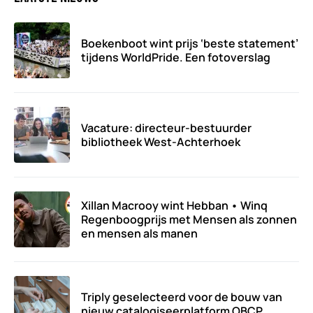
Boekenboot wint prijs ‘beste statement’
tijdens WorldPride. Een fotoverslag
Vacature: directeur-bestuurder
bibliotheek West-Achterhoek
Xillan Macrooy wint Hebban • Winq
Regenboogprijs met Mensen als zonnen
en mensen als manen
Triply geselecteerd voor de bouw van
nieuw catalogiseerplatform OBCP