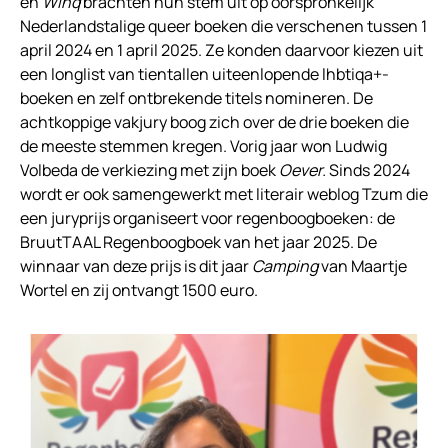
en
Winq
brachten hun stem uit op oorspronkelijk
Nederlandstalige queer boeken die verschenen tussen 1
april 2024 en 1 april 2025. Ze konden daarvoor kiezen uit
een longlist van tientallen uiteenlopende lhbtiqa+-
boeken en zelf ontbrekende titels nomineren. De
achtkoppige vakjury boog zich over de drie boeken die
de meeste stemmen kregen. Vorig jaar won Ludwig
Volbeda de verkiezing met zijn boek
Oever.
Sinds 2024
wordt er ook samengewerkt met literair weblog Tzum die
een juryprijs organiseert voor regenboogboeken: de
BruutTAAL Regenboogboek van het jaar 2025. De
winnaar van deze prijs is dit jaar
Camping
van Maartje
Wortel en zij ontvangt 1500 euro.