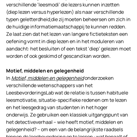
verschillende ‘leesmodi’ die lezers kunnen inzetten
(diep lezen versus hyperlezen) als naar verschillende
typen geletterdheid
die zij moeten beheersen om zich in
de huidige informatiemaatschappij te kunnen redden.
Ze laat zien dat het lezen van langere fictieteksten een
oefening vormt in diep lezen en in het moduleren van
aandacht: het besluiten of een tekst ‘diep’ gelezen moet
worden of ook geskimd of gescand kan worden.
Motief, middelen en gelegenheid
In
Motief, middelen en gelegenheid
onderzoeken
verschillende wetenschappers van het
LeesbevorderingsLab wat de relatie is tussen habituele
leesmotivatie, situatie-specifieke redenen om te lezen
en het leesgedrag van studenten in het hoger
onderwijs. Ze gebruiken een klassiek uitgangspunt van
het detectiveverhaal – wie heeft motief, middelen en
gelegenheid? – om een van de belangrijkste raadsels
binnen de leesbevordering op te lossen
: wat bepaalt of