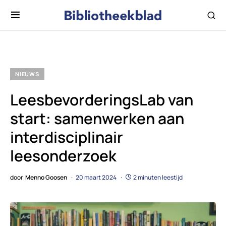
NIEUWS
LeesbevorderingsLab van
start: samenwerken aan
interdisciplinair
leesonderzoek
door
Menno Goosen
20 maart 2024
2 minuten leestijd