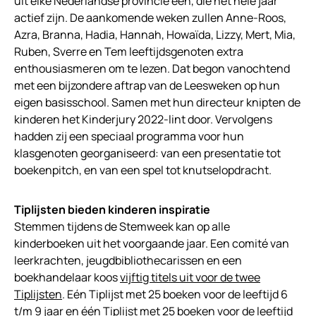
uit elke Nederlandse provincie één, die het hele jaar
actief zijn. De aankomende weken zullen Anne-Roos,
Azra, Branna, Hadia, Hannah, Howaïda, Lizzy, Mert, Mia,
Ruben, Sverre en Tem leeftijdsgenoten extra
enthousiasmeren om te lezen. Dat begon vanochtend
met een bijzondere aftrap van de Leesweken op hun
eigen basisschool. Samen met hun directeur knipten de
kinderen het Kinderjury 2022-lint door. Vervolgens
hadden zij een speciaal programma voor hun
klasgenoten georganiseerd: van een presentatie tot
boekenpitch, en van een spel tot knutselopdracht.
Tiplijsten bieden kinderen inspiratie
Stemmen tijdens de Stemweek kan op alle
kinderboeken uit het voorgaande jaar. Een comité van
leerkrachten, jeugdbibliothecarissen en een
boekhandelaar koos
vijftig titels uit voor de twee
Tiplijsten
. Eén Tiplijst met 25 boeken voor de leeftijd 6
t/m 9 jaar en één Tiplijst met 25 boeken voor de leeftijd