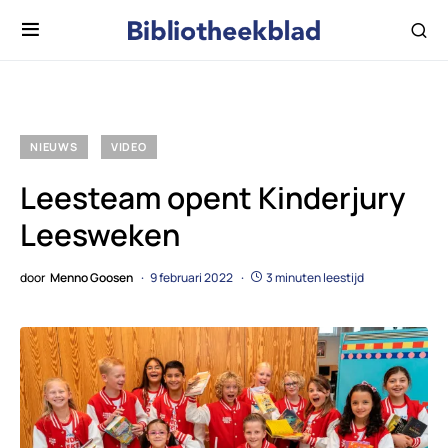
NIEUWS
VIDEO
Leesteam opent Kinderjury
Leesweken
door
Menno Goosen
9 februari 2022
3 minuten leestijd