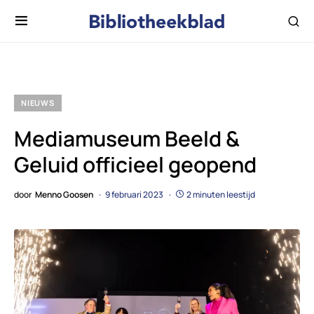
NIEUWS
Mediamuseum Beeld &
Geluid officieel geopend
door
Menno Goosen
9 februari 2023
2 minuten leestijd