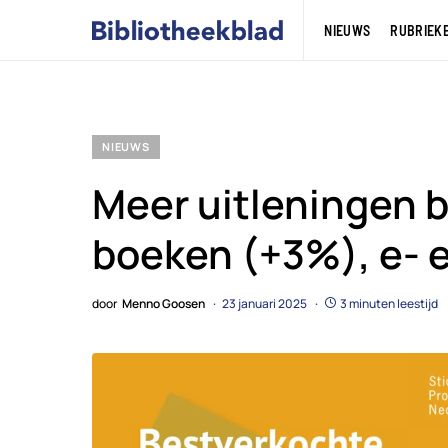
NIEUWS
RUBRIEK
NIEUWS
Meer uitleningen b
boeken (+3%), e- 
door
Menno Goosen
23 januari 2025
3 minuten leestijd