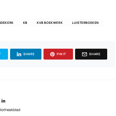
NDEKERK
KB
KVB BOEKWERK
LUISTERBOEKEN
T
SHARE
PIN IT
SHARE
liotheekblad