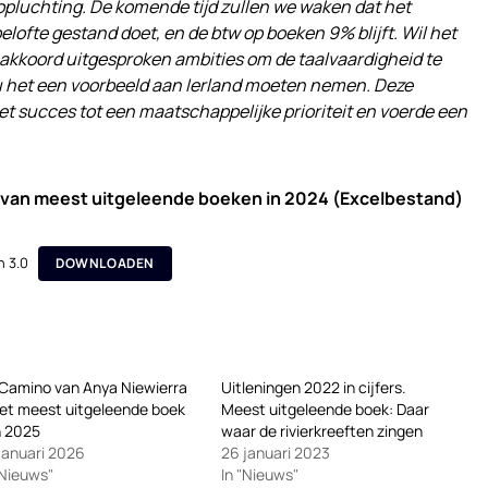
opluchting. De komende tijd zullen we waken dat het
lofte gestand doet, en de btw op boeken 9% blijft. Wil het
nakkoord uitgesproken ambities om de taalvaardigheid te
u het een voorbeeld aan Ierland moeten nemen. Deze
t succes tot een maatschappelijke prioriteit en voerde een
 van meest uitgeleende boeken in 2024 (Excelbestand)
n 3.0
DOWNLOADEN
Camino van Anya Niewierra
Uitleningen 2022 in cijfers.
het meest uitgeleende boek
Meest uitgeleende boek: Daar
n 2025
waar de rivierkreeften zingen
januari 2026
26 januari 2023
"Nieuws"
In "Nieuws"