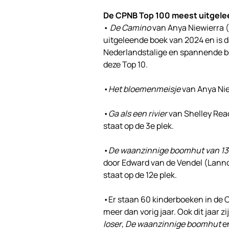
De CPNB Top 100 meest uitgel
•
De Camino
van Anya Niewierra (
uitgeleende boek van 2024 en is 
Nederlandstalige en spannende bo
deze Top 10.
•
Het bloemenmeisje
van Anya Niew
•
Ga als een rivier
van Shelley Read
staat op de 3e plek.
•
De waanzinnige boomhut van 13
door Edward van de Vendel (Lannoo
staat op de 12e plek.
•Er staan 60 kinderboeken in de 
meer dan vorig jaar. Ook dit jaar z
loser
,
De waanzinnige boomhut
e