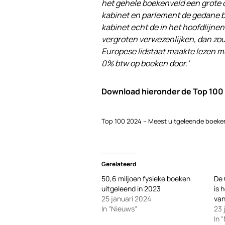
het gehele boekenveld een grote 
kabinet en parlement de gedane be
kabinet echt de in het hoofdlijne
vergroten verwezenlijken, dan zo
Europese lidstaat maakte lezen me
0% btw op boeken door.’
Download hieronder de Top 100
Top 100 2024 – Meest uitgeleende boeke
Gerelateerd
50,6 miljoen fysieke boeken
De 
uitgeleend in 2023
is 
25 januari 2024
va
In "Nieuws"
23 
In 