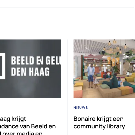
NIEUWS
aag krijgt
Bonaire krijgt een
dance van Beeld en
community library
d over media en