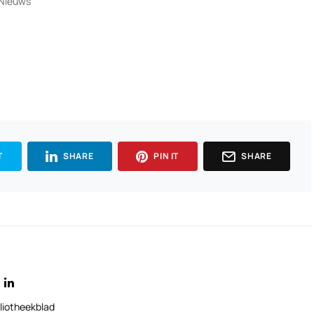
"Nieuws"
T
SHARE
PIN IT
SHARE
liotheekblad