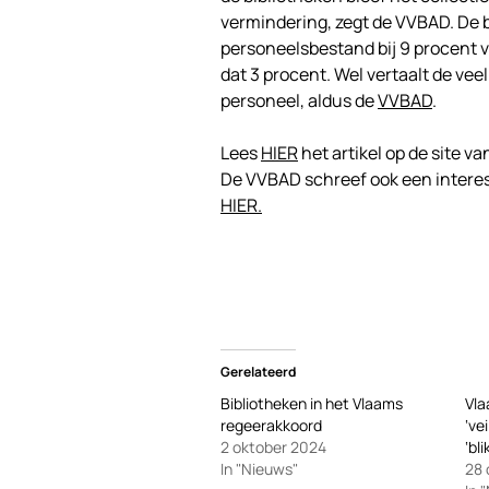
vermindering, zegt de VVBAD. De 
personeelsbestand bij 9 procent 
dat 3 procent. Wel vertaalt de vee
personeel, aldus de
VVBAD
.
Lees
HIER
het artikel op de site v
De VVBAD schreef ook een interessa
HIER.
Gerelateerd
Bibliotheken in het Vlaams
Vla
regeerakkoord
‘ve
2 oktober 2024
‘bl
In "Nieuws"
28 