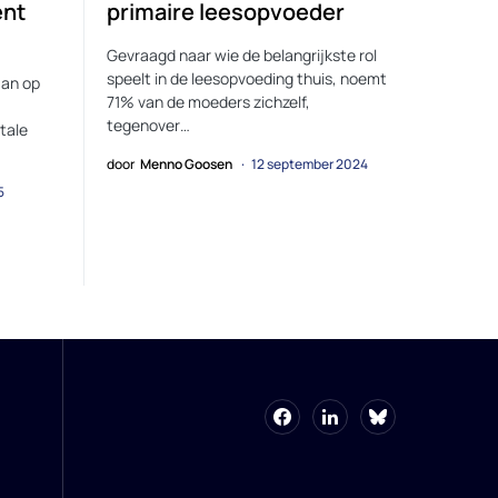
ent
primaire leesopvoeder
g
Gevraagd naar wie de belangrijkste rol
speelt in de leesopvoeding thuis, noemt
aan op
71% van de moeders zichzelf,
tegenover…
tale
door
Menno Goosen
12 september 2024
5