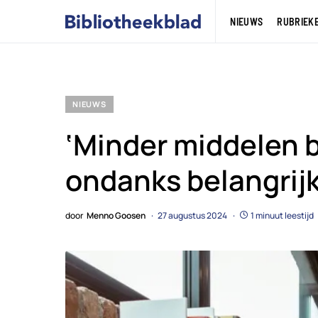
NIEUWS
RUBRIEK
NIEUWS
‘Minder middelen b
ondanks belangrijk
door
Menno Goosen
27 augustus 2024
1 minuut leestijd