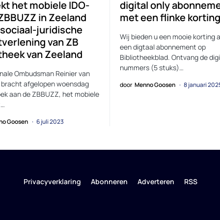
kt het mobiele IDO-
digital only abonnem
 ZBBUZZ in Zeeland
met een flinke kortin
sociaal-juridische
Wij bieden u een mooie korting 
tverlening van ZB
een digtaal abonnement op
otheek van Zeeland
Bibliotheekblad. Ontvang de digi
nummers (5 stuks)…
onale Ombudsman Reinier van
 bracht afgelopen woensdag
door
Menno Goosen
8 januari 202
ek aan de ZBBUZZ, het mobiele
t…
no Goosen
6 juli 2023
Privacyverklaring
Abonneren
Adverteren
RSS