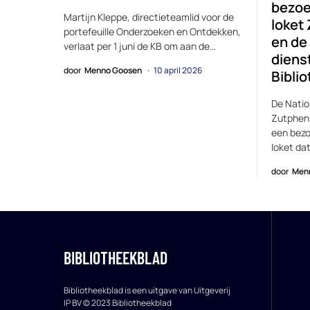
bezoe
Martijn Kleppe, directieteamlid voor de
loket
portefeuille Onderzoeken en Ontdekken,
en de 
verlaat per 1 juni de KB om aan de…
diens
door
Menno Goosen
10 april 2026
Bibli
De Nati
Zutphen
een bezo
loket da
door
Men
BIBLIOTHEEKBLAD
Bibliotheekblad is een uitgave van Uitgeverij
IP BV © 2023 Bibliotheekblad