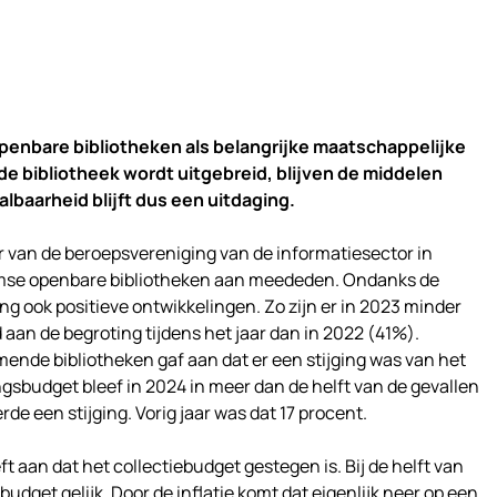
enbare bibliotheken als belangrijke maatschappelijke
de bibliotheek wordt uitgebreid, blijven de middelen
albaarheid blijft dus een uitdaging.
or van de beroepsvereniging van de informatiesector in
mse openbare bibliotheken aan meededen. Ondanks de
ng ook positieve ontwikkelingen. Zo zijn er in 2023 minder
an de begroting tijdens het jaar dan in 2022 (41%).
ende bibliotheken gaf aan dat er een stijging was van het
sbudget bleef in 2024 in meer dan de helft van de gevallen
rde een stijging. Vorig jaar was dat 17 procent.
t aan dat het collectiebudget gestegen is. Bij de helft van
budget gelijk. Door de inflatie komt dat eigenlijk neer op een