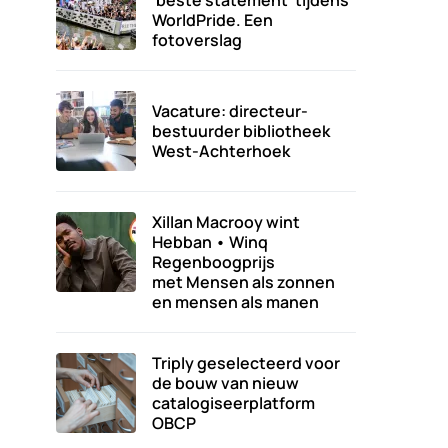
‘beste statement’ tijdens
WorldPride. Een
fotoverslag
Vacature: directeur-
bestuurder bibliotheek
West-Achterhoek
Xillan Macrooy wint
Hebban • Winq
Regenboogprijs
met Mensen als zonnen
en mensen als manen
Triply geselecteerd voor
de bouw van nieuw
catalogiseerplatform
OBCP