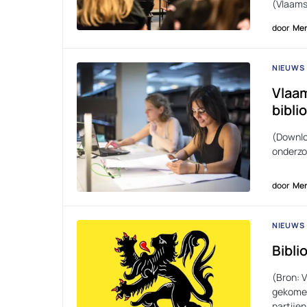
(Vlaams
door
Men
NIEUWS
Vlaam
bibli
(Downloa
onderzo
door
Men
NIEUWS
Bibli
(Bron: 
gekomen
partije