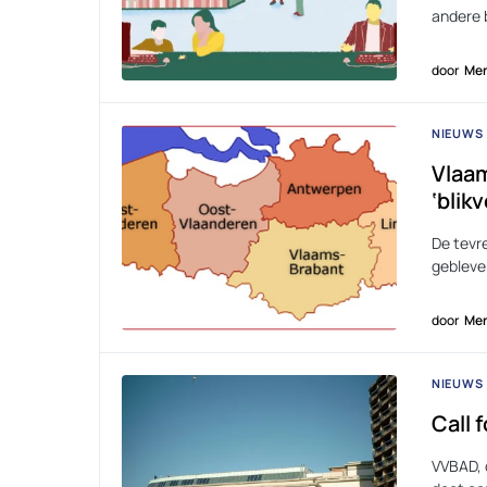
andere 
door
Men
NIEUWS
Vlaam
‘blik
De tevr
gebleve
door
Men
NIEUWS
Call 
VVBAD, 