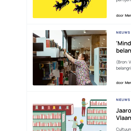
door
Men
NIEUWS
‘Mind
belan
(Bron: 
belangr
door
Men
NIEUWS
Jaaro
Vlaan
Cultuurc