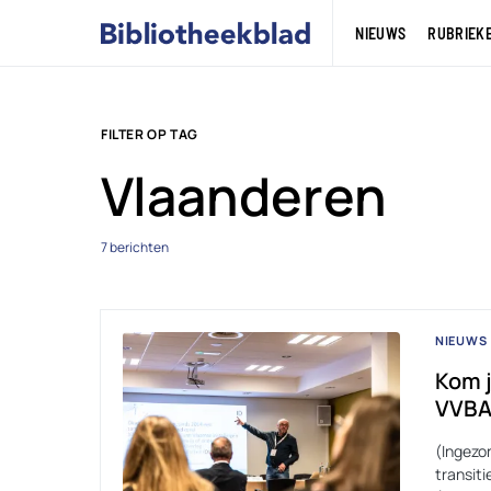
NIEUWS
RUBRIEK
FILTER OP TAG
Vlaanderen
7 berichten
NIEUWS
Kom j
VVB
(Ingezo
transiti